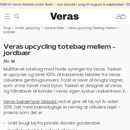
D til Veras Market under Buen – nye stande i salg til august & september <333
Shop
>
Andet upcycling
>
Upcycle totes
>
Veras upcycling totebag mellem –
jordbær
Veras upcycling totebag mellem –
jordbær
Str. M
Multifarvet totebag med hvide syninger fra Veras. Tasken
er upcyclet og lavet 100% af kasserede tekstiler fra Veras
cirkulære genbrugsunivers. Foret er lavet af brugte lagner,
som vi har farvet med Dylon. Tasken er designet af Veras
og håndlavet af kvinder i Veras egen systue i København K.
Veras bekæmper tøjspild
ved at give alt tøj nyt liv siden
2015. Det mest bæredygtige er nemlig at cirkulere tøjet –
præcis som det er.
Unikt brugt tøj fra private danske garderober