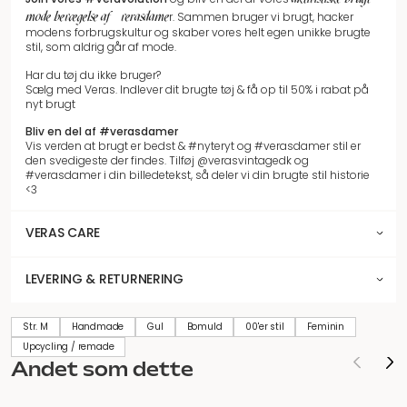
mode bevægelse af #verasdame
r.
Sammen bruger vi brugt, hacker
modens forbrugskultur og skaber vores helt egen unikke brugte
stil, som aldrig går af mode.
Har du tøj du ikke bruger?
Sælg med Veras. Indlever dit brugte tøj & få op til 50% i rabat på
nyt brugt
Bliv en del af #verasdamer
Vis verden at brugt er bedst & #nyteryt og #verasdamer stil er
den svedigeste der findes. Tilføj @verasvintagedk og
#verasdamer i din billedetekst, så deler vi din brugte stil historie
<3
VERAS CARE
LEVERING & RETURNERING
Str. M
Handmade
Gul
Bomuld
00'er stil
Feminin
Upcycling / remade
Andet som dette