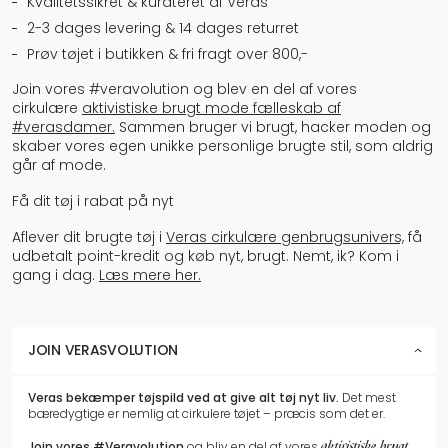
Kvalitetssikret & kurateret af Veras
2-3 dages levering & 14 dages returret
Prøv tøjet i butikken & fri fragt over 800,-
Join vores #veravolution og blev en del af vores
cirkulære
aktivistiske brugt mode fælleskab af
#verasdamer.
Sammen bruger vi brugt, hacker moden og
skaber vores egen unikke personlige brugte stil, som aldrig
går af mode.
Få dit tøj i rabat på nyt
Aflever dit brugte tøj i
Veras cirkulære genbrugsunivers,
få
udbetalt point-kredit og køb nyt, brugt. Nemt, ik? Kom i
gang i dag.
Læs mere her.
JOIN VERASVOLUTION
Veras bekæmper tøjspild
ved at give alt tøj nyt liv.
Det mest
bæredygtige er nemlig at cirkulere tøjet – præcis som det er.
aktivistiske brugt
Join vores
#Veravolution
og bliv en del af vores