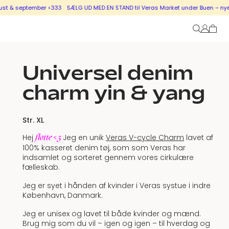
& september <333
SÆLG UD MED EN STAND til Veras Market under Buen – nye stan
Universel denim
charm yin & yang
Str. XL
flotte <3
Hej
Jeg en unik
Veras V-cycle Charm
lavet af
100% kasseret denim tøj, som som Veras har
indsamlet og sorteret gennem vores cirkulære
fælleskab.
Jeg er syet i hånden af kvinder i Veras systue i indre
København, Danmark.
Jeg er unisex og lavet til både kvinder og mænd.
Brug mig som du vil – igen og igen – til hverdag og