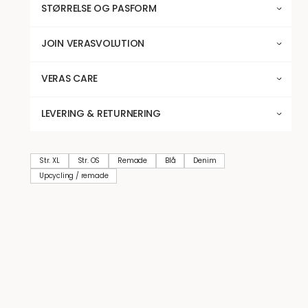
STØRRELSE OG PASFORM
JOIN VERASVOLUTION
VERAS CARE
LEVERING & RETURNERING
Str. XL
Str. OS
Remade
Blå
Denim
Upcycling / remade