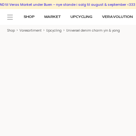
Veras Market under Buen – nye stande i salg til august & september <333
SÆLG
SHOP
MARKET
UPCYCLING
VERAVOLUTION
Shop
>
Varesortiment
>
Upcycling
>
Universel denim charm yin & yang