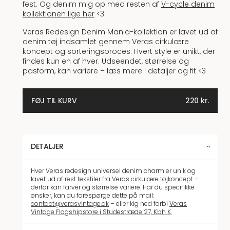
fest. Og denim mig op med resten af
V-cycle denim
kollektionen lige her
<3
Veras Redesign Denim Mania-kollektion er lavet ud af
denim tøj indsamlet gennem Veras cirkulære
koncept og sorteringsproces. Hvert style er unikt, der
findes kun en af hver. Udseendet, størrelse og
pasform, kan variere – læs mere i detaljer og fit <3
FØJ TIL KURV
220
kr.
DETALJER
Hver Veras redesign universel denim charm er unik og
lavet ud af rest tekstiler fra Veras cirkulære tøjkoncept –
derfor kan farver og størrelse variere. Har du specifikke
ønsker, kan du forespørge dette på mail:
contact@verasvintage.dk
– eller kig ned forbi
Veras
Vintage Flagshipstore i Studestræde 27, Kbh K.