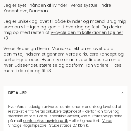
Jeg er syet i hånden af kvinder i Veras systue i indre
København, Danmark.
Jeg er unisex og lavet til både kvinder og mænd. Brug mig
som du vil – igen og igen – til hverdag og fest. Og denim
mig op med resten af
V-cycle denim kollektionen lige her
<3
Veras Redesign Denim Mania-kollektion er lavet ud af
denim tøj indsamlet gennem Veras cirkulære koncept og
sorteringsproces. Hvert style er unikt, der findes kun en af
hver. Udseendet, størrelse og pasform, kan variere – læs
mere i detaljer og fit <3
DETALJER
Hver Veras redesign universel denim charm er unik og lavet ud af
rest tekstiler fra Veras cirkulære tøjkoncept – derfor kan farver og
størrelse variere. Har du specifikke ønsker, kan du forespørge dette
på mail:
contact@verasvintage.dk
– eller kig ned forbi
Veras
Vintage Flagshipstore i Studestræde 27, Kbh K.