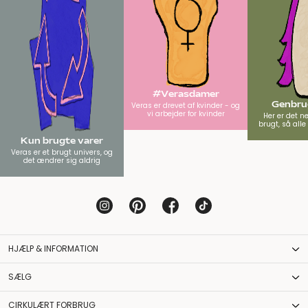
#Verasdamer
Genbrug
Veras er drevet af kvinder - og
vi arbejder for kvinder
Her er det n
brugt, så all
Kun brugte varer
Veras er et brugt univers, og
det ændrer sig aldrig
HJÆLP & INFORMATION
SÆLG
CIRKULÆRT FORBRUG