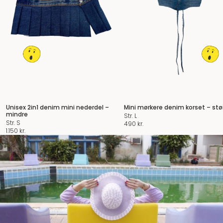
Unisex 2in1 denim mini nederdel –
Mini mørkere denim korset – stø
mindre
Str. L
Str. S
490
kr.
1.150
kr.