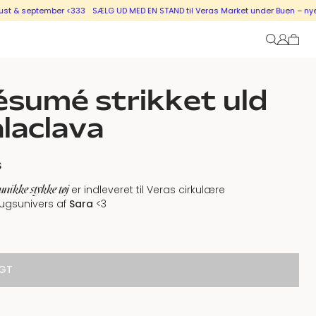
ember <333
SÆLG UD MED EN STAND til Veras Market under Buen – nye stande i s
sumé strikket uld
laclava
S
unikke stykke tøj
er indleveret til Veras cirkulære
ugsunivers af
Sara
<3
GT