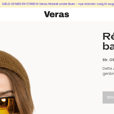
ED EN STAND til Veras Market under Buen – nye stande i salg til august & sept
Ré
ba
Str. O
Dette
genbr
SOL