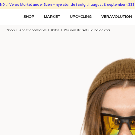
 Market under Buen – nye stande i salg til august & september <333
SÆLG UD M
SHOP
MARKET
UPCYCLING
VERAVOLUTION
Shop
>
Andet accessories
>
Hatte
>
Résumé strikket uld balaclava