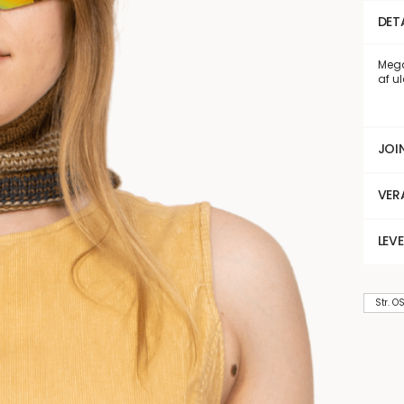
DET
Mega
af u
JOI
VER
LEV
Str. O