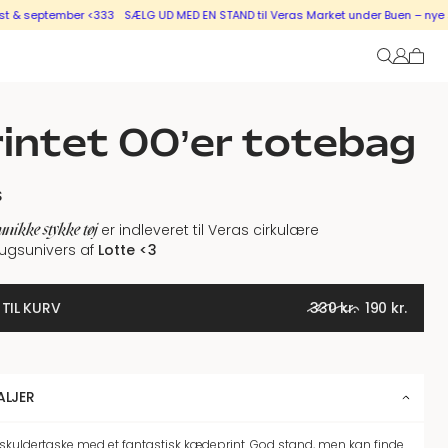
 september <333
SÆLG UD MED EN STAND til Veras Market under Buen – nye stand
intet 00’er totebag
S
unikke stykke tøj
er indleveret til Veras cirkulære
ugsunivers af
Lotte <3
ORIGINAL PR
CURREN
 TIL KURV
330
kr.
190
kr.
ALJER
 skuldertaske med et fantastisk kædeprint. God stand, men kan finde