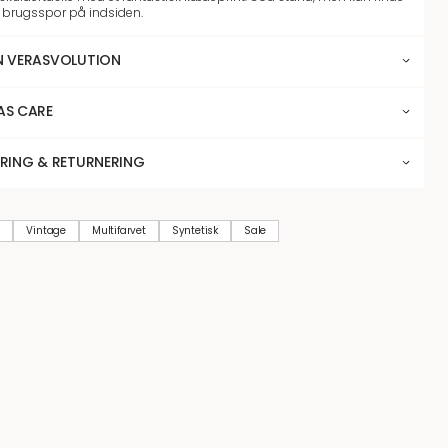
brugsspor på indsiden.
N VERASVOLUTION
AS CARE
ERING & RETURNERING
S
Vintage
Multifarvet
Syntetisk
Sale