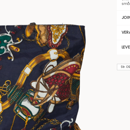
små 
JOI
VER
LEV
Str. O