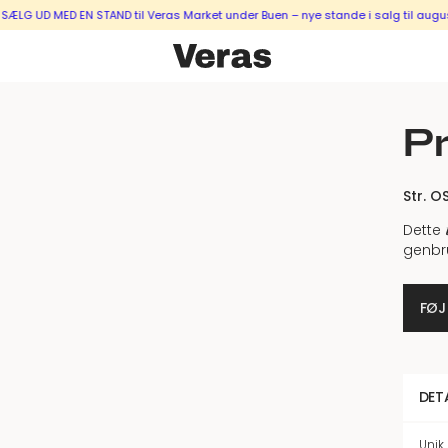
UD MED EN STAND til Veras Market under Buen – nye stande i salg til august &
Pr
Str. O
Dette
genbr
FØJ
DET
Unik