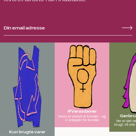
#Verasdamer
Genbrug
Veras er drevet af kvinder - og
vi arbejder for kvinder
Her er det n
brugt, så all
Kun brugte varer