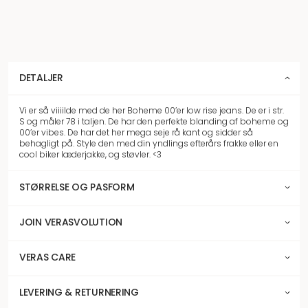
DETALJER
Vi er så viiiilde med de her Boheme 00’er low rise jeans. De er i str.
S og måler 78 i taljen. De har den perfekte blanding af boheme og
00’er vibes. De har det her mega seje rå kant og sidder så
behagligt på. Style den med din yndlings efterårs frakke eller en
cool biker læderjakke, og støvler. <3
STØRRELSE OG PASFORM
JOIN VERASVOLUTION
VERAS CARE
LEVERING & RETURNERING