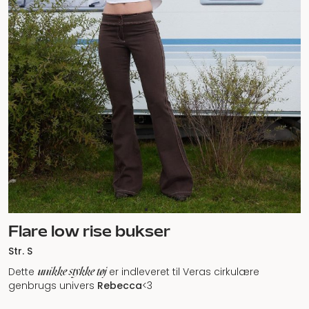
Flare low rise bukser
Str. S
unikke stykke tøj
Dette
er indleveret til Veras cirkulære
genbrugs univers
Rebecca
<3