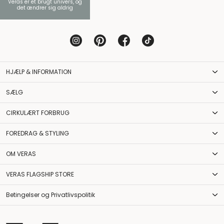
Veras er et brugt univers, og
det ændrer sig aldrig
HJÆLP & INFORMATION
SÆLG
CIRKULÆRT FORBRUG
FOREDRAG & STYLING
OM VERAS
VERAS FLAGSHIP STORE
Betingelser og Privatlivspolitik