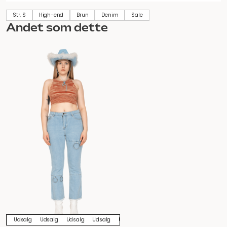
Str. S
High-end
Brun
Denim
Sale
Andet som dette
Udsalg
Udsalg
Udsalg
Udsalg
Udsalg
Udsalg
Udsalg
Udsalg
U