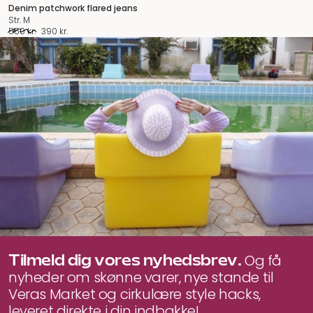
Denim patchwork flared jeans
Str. M
Original
Current
550
kr.
390
kr.
price
price
was:
is:
550 kr..
390 kr..
Tilmeld dig vores nyhedsbrev.
Og få
nyheder om skønne varer, nye stande til
Veras Market og cirkulære style hacks,
leveret direkte i din indbakke!