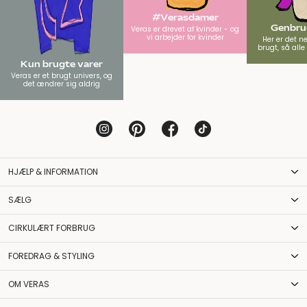
#Verasdamer
Genbrug
Veras er drevet af kvinder - og
vi arbejder for kvinder
Her er det n
brugt, så all
Kun brugte varer
Veras er et brugt univers, og
det ændrer sig aldrig
HJÆLP & INFORMATION
SÆLG
CIRKULÆRT FORBRUG
FOREDRAG & STYLING
OM VERAS