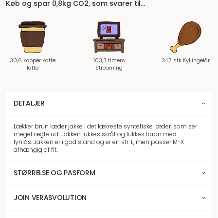
Køb og spar 0,8kg CO2, som svarer til…
30,6 kopper kaffe
103,3 timers
34,7 stk Kyllingelår
latte
Streaming
DETALJER
Lækker brun læder jakke i det lækreste syntetiske læder, som ser
meget ægte ud. Jakken lukkes skråt og lukkes foran med
lynlås. Jakken er i god stand og er en str. L, men passer M-X
afhængig af fit.
STØRRELSE OG PASFORM
JOIN VERASVOLUTION