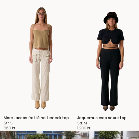
Marc Jacobs frotté halterneck top
Jaquemus crop snøre top
Str. S
Str. M
660
kr.
1.200
kr.