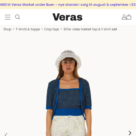
 til Veras Market under Buen – nye stande i salg til august & september <333
Shop
>
T-shirts & toppe
>
Crop tops
>
90’er vibes hæklet top & t-shirt sæt