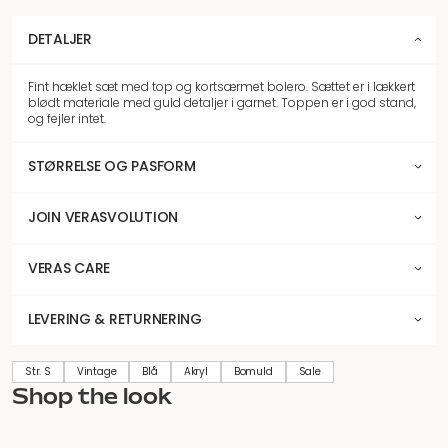
DETALJER
Fint hæklet sæt med top og kortsærmet bolero. Sættet er i lækkert
blødt materiale med guld detaljer i garnet. Toppen er i god stand,
og fejler intet.
STØRRELSE OG PASFORM
JOIN VERASVOLUTION
VERAS CARE
LEVERING & RETURNERING
Str. S
Vintage
Blå
Akryl
Bomuld
Sale
Shop the look