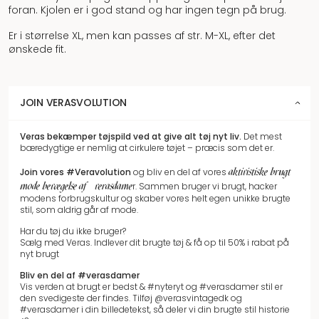
foran. Kjolen er i god stand og har ingen tegn på brug.
Er i størrelse XL, men kan passes af str. M-XL, efter det
ønskede fit.
JOIN VERASVOLUTION
Veras bekæmper tøjspild
ved at give alt tøj nyt liv.
Det mest
bæredygtige er nemlig at cirkulere tøjet – præcis som det er.
aktivistiske brugt
Join vores
#Veravolution
og bliv en del af vores
mode bevægelse af #verasdame
r.
Sammen bruger vi brugt, hacker
modens forbrugskultur og skaber vores helt egen unikke brugte
stil, som aldrig går af mode.
Har du tøj du ikke bruger?
Sælg med Veras. Indlever dit brugte tøj & få op til 50% i rabat på
nyt brugt
Bliv en del af #verasdamer
Vis verden at brugt er bedst & #nyteryt og #verasdamer stil er
den svedigeste der findes. Tilføj @verasvintagedk og
#verasdamer i din billedetekst, så deler vi din brugte stil historie