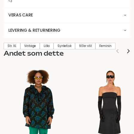
<3
VERAS CARE
LEVERING & RETURNERING
Str. XL
Vintage
Lilla
Syntetisk
90'er stil
Feminin
Andet som dette