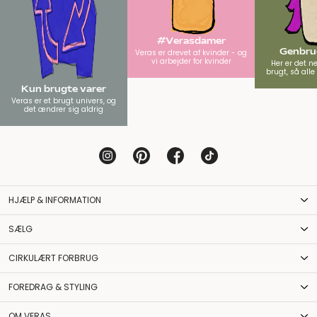
#Verasdamer
Genbrug
Veras er drevet af kvinder - og
vi arbejder for kvinder
Her er det n
brugt, så all
Kun brugte varer
Veras er et brugt univers, og
det ændrer sig aldrig
HJÆLP & INFORMATION
SÆLG
CIRKULÆRT FORBRUG
FOREDRAG & STYLING
OM VERAS