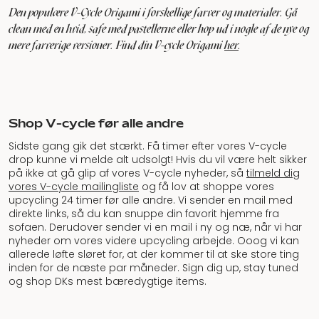
Den populære V-Cycle Origami i forskellige farver og materialer. Gå
clean med en hvid, safe med pastellerne eller hop ud i nogle af de nye og
mere farverige versioner. Find din V-cycle Origami
her
.
Shop V-cycle før alle andre
Sidste gang gik det stærkt. Få timer efter vores V-cycle
drop kunne vi melde alt udsolgt! Hvis du vil være helt sikker
på ikke at gå glip af vores V-cycle nyheder, så
tilmeld dig
vores V-cycle mailingliste
og få lov at shoppe vores
upcycling 24 timer før alle andre. Vi sender en mail med
direkte links, så du kan snuppe din favorit hjemme fra
sofaen. Derudover sender vi en mail i ny og næ, når vi har
nyheder om vores videre upcycling arbejde. Ooog vi kan
allerede løfte sløret for, at der kommer til at ske store ting
inden for de næste par måneder. Sign dig up, stay tuned
og shop DKs mest bæredygtige items.