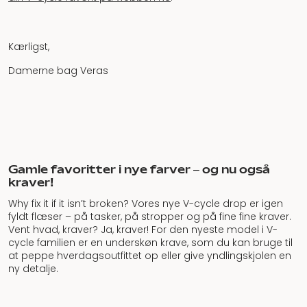
Kærligst,
Damerne bag Veras
Gamle favoritter i nye farver – og nu også
kraver!
Why fix it if it isn’t broken? Vores nye V-cycle drop er igen
fyldt flæser – på tasker, på stropper og på fine fine kraver.
Vent hvad, kraver? Ja, kraver! For den nyeste model i V-
cycle familien er en underskøn krave, som du kan bruge til
at peppe hverdagsoutfittet op eller give yndlingskjolen en
ny detalje.