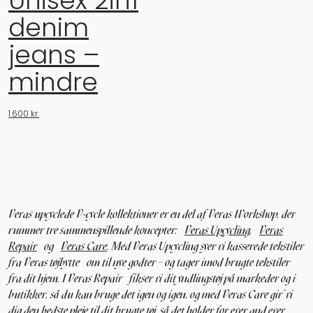
Unisex 2in1
denim
jeans –
mindre
1.600
kr.
Veras upcyclede V-cycle kollektioner er en del af Veras Workshop, der
rummer tre sammenspillende koncepter:
Veras Upcycling
,
Veras
Repair
og
Veras Care
. Med Veras Upcycling syer vi kasserede tekstiler
fra Veras tøjbytte om til nye godter – og tager imod brugte tekstiler
fra dit hjem. I Veras Repair fikser vi dit yndlingstøj på markeder og i
butikker, så du kan bruge det igen og igen, og med Veras Care gir’ vi
dig den bedste pleje til dit brugte tøj, så det holder for ever and ever