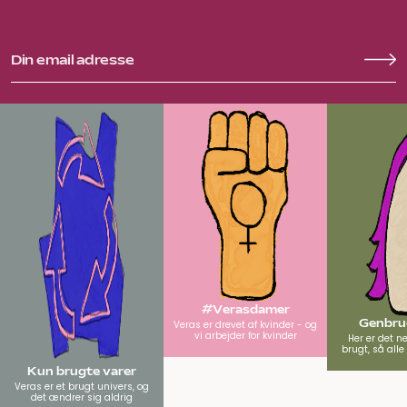
#Verasdamer
Genbrug
Veras er drevet af kvinder - og
vi arbejder for kvinder
Her er det n
brugt, så all
Kun brugte varer
Veras er et brugt univers, og
det ændrer sig aldrig