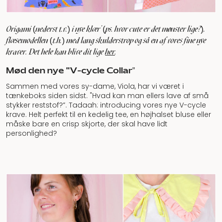
Origami (nederst t.v.) i nye klær’ (ps. hvor cute er det mønster lige?),
flæsemodellen (t.h.) med lang skulderstrop og så en af vores fine nye
kraver. Det hele kan blive dit lige
her
.
Mød den nye "V-cycle Collar”
Sammen med vores sy-dame, Viola, har vi været i
tænkeboks siden sidst. "Hvad kan man ellers lave af små
stykker reststof?”. Tadaah: introducing vores nye V-cycle
krave. Helt perfekt til en kedelig tee, en højhalset bluse eller
måske bare en crisp skjorte, der skal have lidt
personlighed?