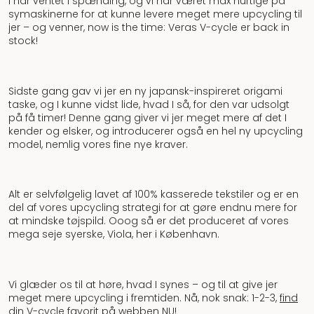
I har ventet i spænding, og vi har været max hurtige på
symaskinerne for at kunne levere meget mere upcycling til
jer – og venner, now is the time: Veras V-cycle er back in
stock!
Sidste gang gav vi jer en ny japansk-inspireret origami
taske, og I kunne vidst lide, hvad I så, for den var udsolgt
på få timer! Denne gang giver vi jer meget mere af det I
kender og elsker, og introducerer også en hel ny upcycling
model, nemlig vores fine nye kraver.
Alt er selvfølgelig lavet af 100% kasserede tekstiler og er en
del af vores upcycling strategi for at gøre endnu mere for
at mindske tøjspild. Ooog så er det produceret af vores
mega seje syerske, Viola, her i København.
Vi glæder os til at høre, hvad I synes – og til at give jer
meget mere upcycling i fremtiden. Nå, nok snak: 1-2-3,
find
din V-cycle favorit på webben NU
!