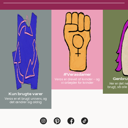
#Verasdamer
Genbrug
Veras er drevet af kvinder - og
vi arbejder for kvinder
Her er det n
brugt, så all
Kun brugte varer
Veras er et brugt univers, og
det ændrer sig aldrig