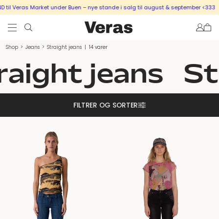
 Veras Market under Buen – nye stande i salg til august & september <333
SÆL
Shop
>
Jeans
>
Straight jeans
|
14 varer
aight jeans
Str
FILTRER OG SORTER