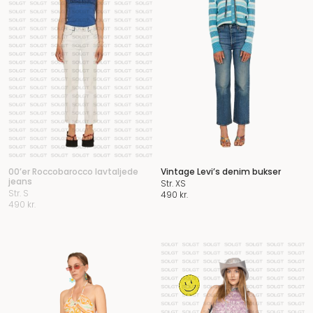
00’er Roccobarocco lavtaljede
Vintage Levi’s denim bukser
jeans
Str. XS
Str. S
490
kr.
490
kr.