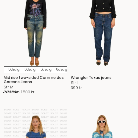
Udsalg
Udsalg
Udsalg
Udsalg
Udsalg
Udsalg
Udsalg
Udsalg
U
Mid rise two-sided Comme des
Wrangler Texas jeans
Garcons Jeans
Str. L
Str. M
390
kr.
Den
Den
2.200
kr.
1.500
kr.
oprindelige
aktuelle
pris
pris
var:
er:
2.200 kr..
1.500 kr..