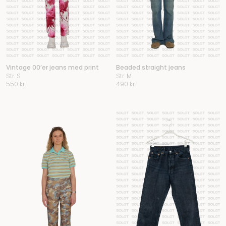
Vintage 00’er jeans med print
Beaded straight jeans
Str. S
Str. M
550
kr.
490
kr.