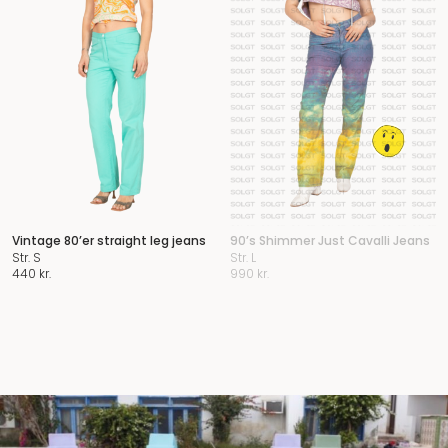
Vintage 80’er straight leg jeans
90’s Shimmer Just Cavalli Jeans
Str. S
Str. L
440
kr.
990
kr.