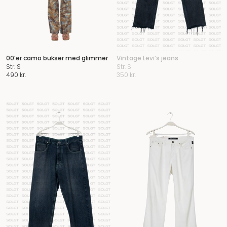
00’er camo bukser med glimmer
Vintage Levi’s jeans
Str. S
Str. S
490
kr.
350
kr.