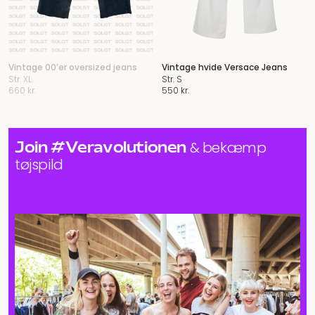
Vintage 00’er oversized jeans
Vintage hvide Versace Jeans
Str. XL
Str. S
660
kr.
550
kr.
Join #Veravolutionen
& bekæmp
tøjspild