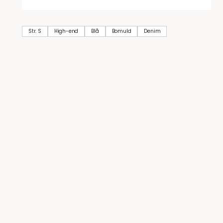
Str. S
High-end
Blå
Bomuld
Denim