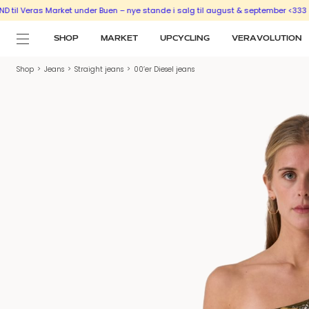
eras Market under Buen – nye stande i salg til august & september <333
SÆLG 
SHOP
MARKET
UPCYCLING
VERAVOLUTION
Shop
>
Jeans
>
Straight jeans
>
00’er Diesel jeans