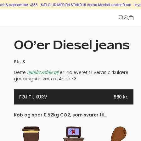
september <333
SÆLG UD MED EN STAND til Veras Market under Buen – nye stande
00’er Diesel jeans
Str. S
unikke stykke tøj
Dette
er indleveret til Veras cirkulære
genbrugsunivers af Anna <3
FØJ TIL KURV
880
kr.
Køb og spar 0,52kg CO2, som svarer til…