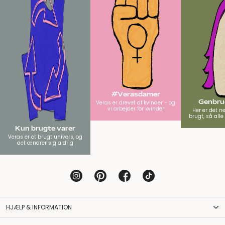
#Verasdamer
Genbrug
Veras er drevet af kvinder - og
vi arbejder for kvinder
Her er det n
brugt, så all
Kun brugte varer
Veras er et brugt univers, og
det ændrer sig aldrig
HJÆLP & INFORMATION