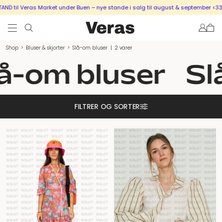
D til Veras Market under Buen – nye stande i salg til august & september <333
Shop
>
Bluser & skjorter
>
Slå-om bluser
|
2 varer
å-om bluser
Sl
FILTRER OG SORTER