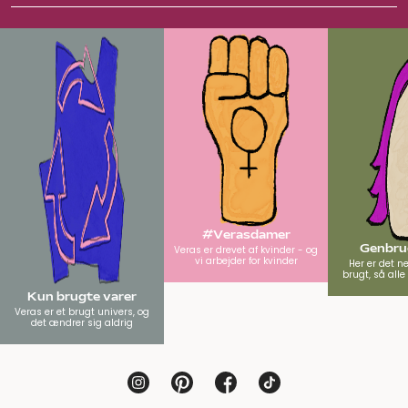
#Verasdamer
Genbrug
Veras er drevet af kvinder - og
vi arbejder for kvinder
Her er det n
brugt, så all
Kun brugte varer
Veras er et brugt univers, og
det ændrer sig aldrig