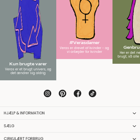
#Verasdamer
Genbrug
Veras er drevet af kvinder - og
vi arbejder for kvinder
Her er det n
brugt, så all
Kun brugte varer
Veras er et brugt univers, og
det ændrer sig aldrig
HJÆLP & INFORMATION
SÆLG
CIRKULÆRT FORBRUG