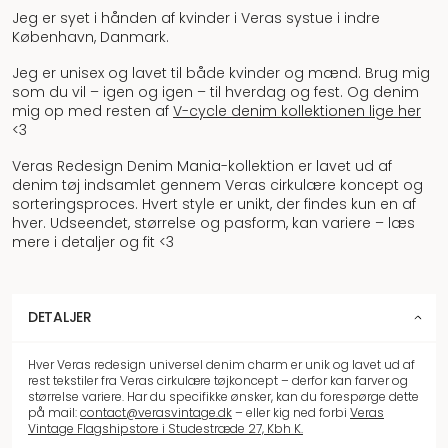
Jeg er syet i hånden af kvinder i Veras systue i indre
København, Danmark.
Jeg er unisex og lavet til både kvinder og mænd. Brug mig
som du vil – igen og igen – til hverdag og fest. Og denim
mig op med resten af
V-cycle denim kollektionen lige her
<3
Veras Redesign Denim Mania-kollektion er lavet ud af
denim tøj indsamlet gennem Veras cirkulære koncept og
sorteringsproces. Hvert style er unikt, der findes kun en af
hver. Udseendet, størrelse og pasform, kan variere – læs
mere i detaljer og fit <3
DETALJER
Hver Veras redesign universel denim charm er unik og lavet ud af
rest tekstiler fra Veras cirkulære tøjkoncept – derfor kan farver og
størrelse variere. Har du specifikke ønsker, kan du forespørge dette
på mail:
contact@verasvintage.dk
– eller kig ned forbi
Veras
Vintage Flagshipstore i Studestræde 27, Kbh K.