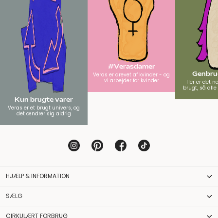
#Verasdamer
Genbrug
Veras er drevet af kvinder - og
vi arbejder for kvinder
Her er det n
brugt, så all
Kun brugte varer
Veras er et brugt univers, og
det ændrer sig aldrig
HJÆLP & INFORMATION
SÆLG
CIRKULÆRT FORBRUG