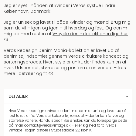
Jeg er syet i hånden af kvinder i Veras systue i indre
København, Danmark.
Jeg er unisex og lavet til både kvinder og mænd. Brug mig
som du vil – igen og igen – til hverdag og fest. Og denim
mig op med resten af
V-cycle denim kollektionen lige her
<3
Veras Redesign Denim Mania-kollektion er lavet ud af
denim tøj indsamlet gennem Veras cirkulære koncept og
sorteringsproces. Hvert style er unikt, der findes kun en af
hver. Udseendet, størrelse og pasform, kan variere – læs
mere i detaljer og fit <3
DETALJER
Hver Veras redesign universel denim charm er unik og lavet ud af
rest tekstiler fra Veras cirkulære tøjkoncept – derfor kan farver og
størrelse variere. Har du specifikke ønsker, kan du forespørge dette
på mail:
contact@verasvintage.dk
– eller kig ned forbi
Veras
Vintage Flagshipstore i Studestræde 27, Kbh K.