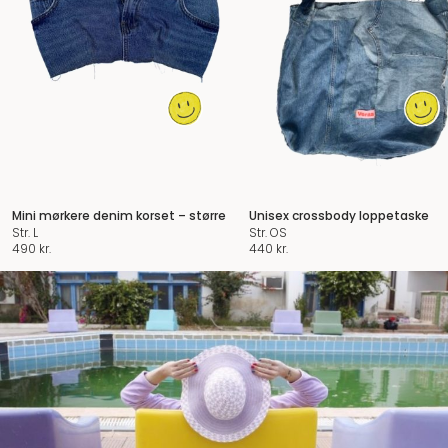
Mini mørkere denim korset – større
Unisex crossbody loppetaske
Str. L
Str. OS
490
kr.
440
kr.