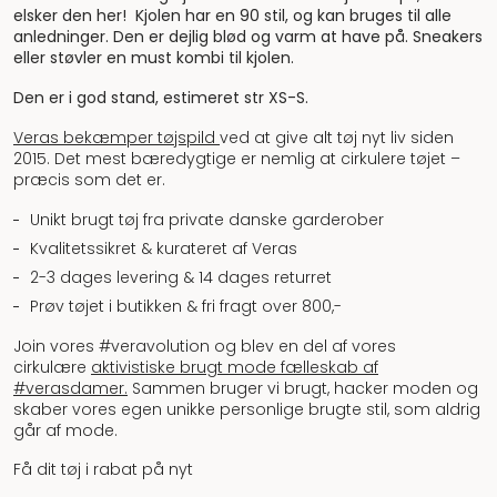
elsker den her! Kjolen har en 90 stil, og kan bruges til alle
anledninger. Den er dejlig blød og varm at have på. Sneakers
eller støvler en must kombi til kjolen.
Den er i god stand, estimeret str XS-S.
Veras bekæmper tøjspild
ved at give alt tøj nyt liv siden
2015. Det mest bæredygtige er nemlig at cirkulere tøjet –
præcis som det er.
Unikt brugt tøj fra private danske garderober
Kvalitetssikret & kurateret af Veras
2-3 dages levering & 14 dages returret
Prøv tøjet i butikken & fri fragt over 800,-
Join vores #veravolution og blev en del af vores
cirkulære
aktivistiske brugt mode fælleskab af
#verasdamer.
Sammen bruger vi brugt, hacker moden og
skaber vores egen unikke personlige brugte stil, som aldrig
går af mode.
Få dit tøj i rabat på nyt