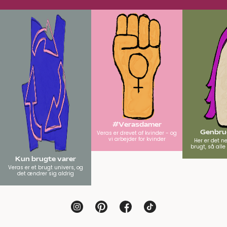
#Verasdamer
Genbrug
Veras er drevet af kvinder - og
vi arbejder for kvinder
Her er det n
brugt, så all
Kun brugte varer
Veras er et brugt univers, og
det ændrer sig aldrig