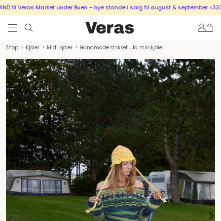
til Veras Market under Buen – nye stande i salg til august & september <333
Shop
>
Kjoler
>
Midi kjoler
>
Handmade strikket uld minikjole