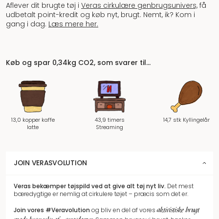
Aflever dit brugte tøj i
Veras cirkulære genbrugsunivers,
få
udbetalt point-kredit og køb nyt, brugt. Nemt, ik? Kom i
gang i dag.
Læs mere her.
Køb og spar 0,34kg CO2, som svarer til…
13,0 kopper kaffe
43,9 timers
14,7 stk Kyllingelår
latte
Streaming
JOIN VERASVOLUTION
Veras bekæmper tøjspild
ved at give alt tøj nyt liv.
Det mest
bæredygtige er nemlig at cirkulere tøjet – præcis som det er.
aktivistiske brugt
Join vores
#Veravolution
og bliv en del af vores