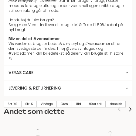
mode bevægelse af #verasdame
r.
Sammen bruger vi brugt, hacker
modens forbrugskultur og skaber vores helt egen unikke brugte
stil, som aldrig går af mode.
Har du tøj du ikke bruger?
Sælg med Veras. Indlever dit brugte tøj & få op til 50% i rabat på
nyt brugt
Bliv en del af #verasdamer
Vis verden at brugt er bedst & #nyteryt og #verasdamer stil er
den svedigeste der findes. Tilføj @verasvintagedk og
#verasdamer i din billedetekst, så deler vi din brugte stil historie
<3
VERAS CARE
LEVERING & RETURNERING
Str. XS
Str. S
Vintage
Grøn
Uld
90'er stil
Klassisk
Andet som dette