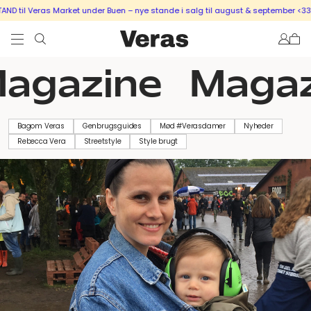
D til Veras Market under Buen – nye stande i salg til august & september <333
agazine
Magaz
Bagom Veras
Genbrugsguides
Mød #Verasdamer
Nyheder
Rebecca Vera
Streetstyle
Style brugt