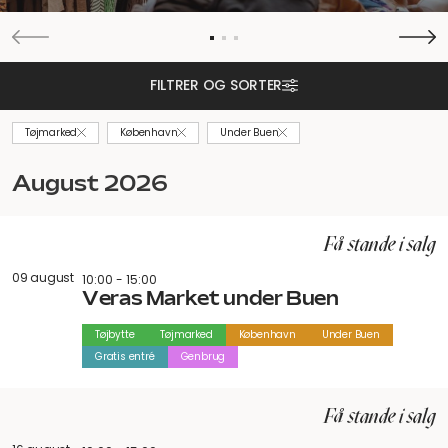
FILTRER OG SORTER
Tøjmarked
København
Under Buen
august 2026
Få stande i salg
09 august
10:00 - 15:00
Veras Market under Buen
Tøjbytte
Tøjmarked
København
Under Buen
Gratis entré
Genbrug
Få stande i salg