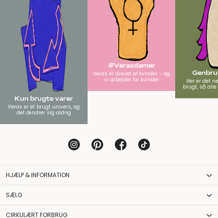
#Verasdamer
Genbrug
Veras er drevet af kvinder - og
vi arbejder for kvinder
Her er det n
brugt, så all
Kun brugte varer
Veras er et brugt univers, og
det ændrer sig aldrig
HJÆLP & INFORMATION
SÆLG
CIRKULÆRT FORBRUG