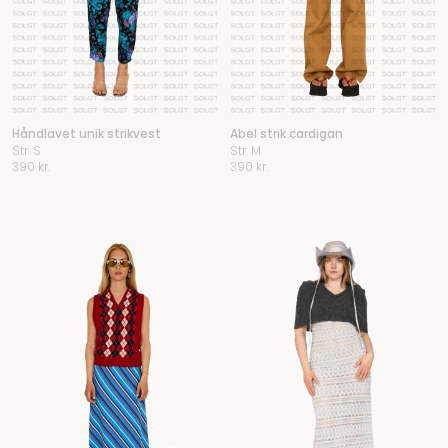
Håndlavet unik strikvest
Abel strik cardigan
Str. S
Str. M
390
kr.
390
kr.