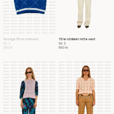
Vintage 90’er strikvest
70’er strikket nitte vest
Str. S
Str. S
290
kr.
660
kr.