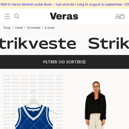
 til Veras Market under Buen – nye stande i salg til august & september <333
Shop
>
Veste
>
Strikveste
|
6 varer
trikveste
Stri
FILTRER OG SORTER