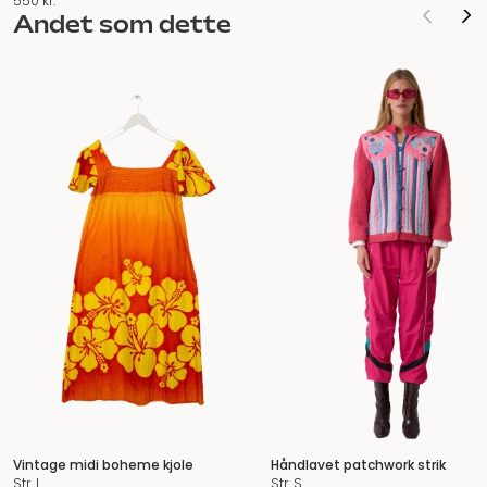
550
kr.
Andet som dette
Vintage midi boheme kjole
Håndlavet patchwork strik
Str. L
Str. S