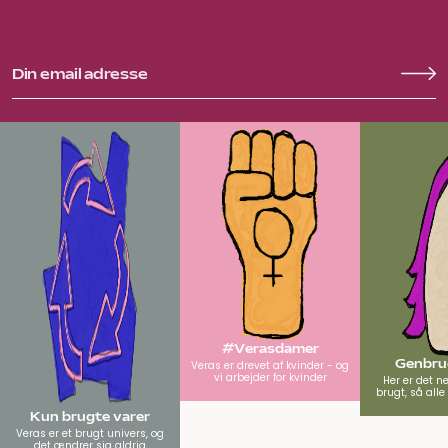
#Verasdamer
Genbrug
Veras er drevet af kvinder - og
vi arbejder for kvinder
Her er det n
brugt, så all
Kun brugte varer
Veras er et brugt univers, og
det ændrer sig aldrig