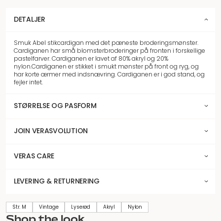
DETALJER
Smuk Abel stikcardigan med det pæneste broderingsmønster.
Cardiganen har små blomsterbroderinger på fronten i forskellige
pastelfarver. Cardiganen er lavet af 80% akryl og 20%
nylon.Cardiganen er stikket i smukt mønster på front og ryg, og
har korte ærmer med indsnævring. Cardiganen er i god stand, og
fejler intet.
STØRRELSE OG PASFORM
JOIN VERASVOLUTION
VERAS CARE
LEVERING & RETURNERING
Str. M
Vintage
Lyserød
Akryl
Nylon
Shop the look