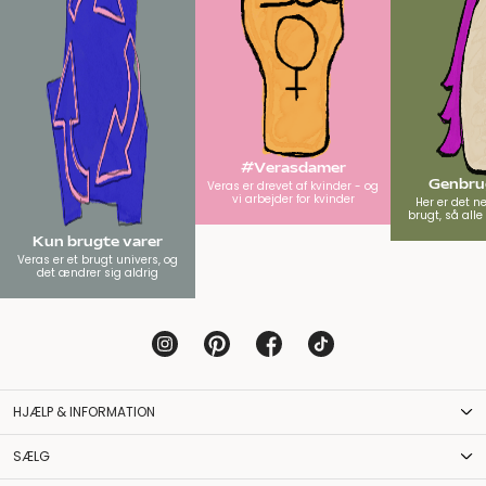
#Verasdamer
Genbrug
Veras er drevet af kvinder - og
vi arbejder for kvinder
Her er det n
brugt, så all
Kun brugte varer
Veras er et brugt univers, og
det ændrer sig aldrig
HJÆLP & INFORMATION
SÆLG