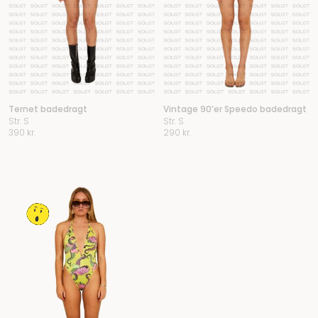
Ternet badedragt
Vintage 90’er Speedo badedragt
Str. S
Str. S
390
kr.
290
kr.