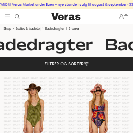
D til Veras Market under Buen – nye stande i salg til august & september <333
Shop
>
Bodies & badetøj
>
Badedragter
|
3 varer
adedragter
Ba
FILTRER OG SORTER