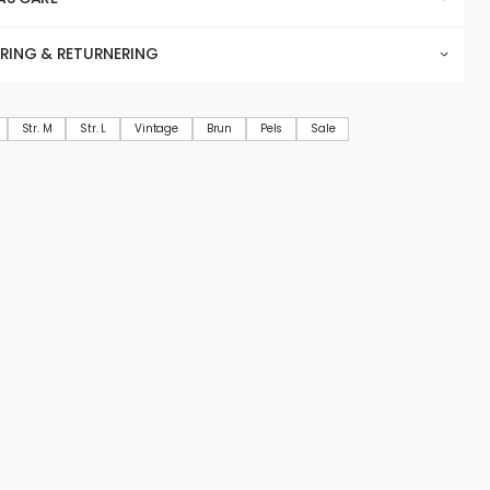
ERING & RETURNERING
Str. M
Str. L
Vintage
Brun
Pels
Sale