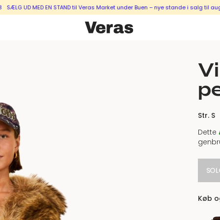
 UD MED EN STAND til Veras Market under Buen – nye stande i salg til august &
Vi
pe
Str. S
Dette
genbr
SOL
Køb og