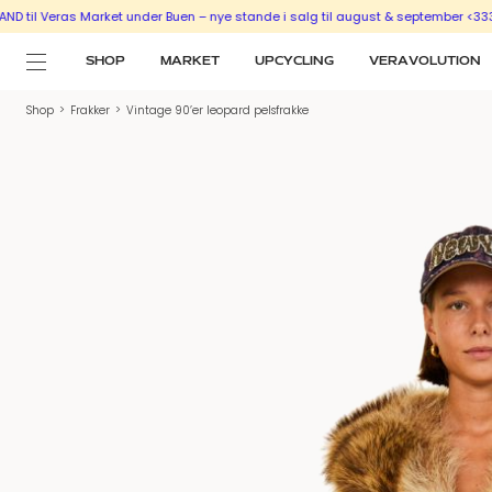
Veras Market under Buen – nye stande i salg til august & september <333
SÆLG
SHOP
MARKET
UPCYCLING
VERAVOLUTION
Shop
>
Frakker
>
Vintage 90’er leopard pelsfrakke