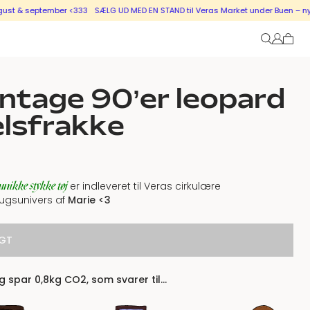
 september <333
SÆLG UD MED EN STAND til Veras Market under Buen – nye stand
ntage 90’er leopard
lsfrakke
unikke stykke tøj
er indleveret til Veras cirkulære
ugsunivers af
Marie <3
GT
 spar 0,8kg CO2, som svarer til…