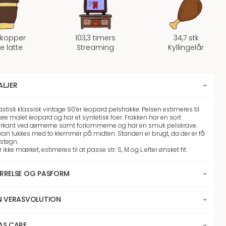
 kopper
103,3 timers
34,7 stk
fe latte
Streaming
Kyllingelår
ALJER
stisk klassisk vintage 90’er leopard pelsfrakke. Pelsen estimeres til
re malet leopard og har et syntetisk foer. Frakken har en sort
rkant ved ærmerne samt forlommerne og har en smuk pelskrave.
kan lukkes med to klemmer på midten. Standen er brugt, da der er få
stegn.
er ikke mærket, estimeres til at passe str. S, M og L efter ønsket fit.
RRELSE OG PASFORM
N VERASVOLUTION
AS CARE