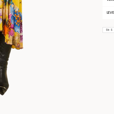
LEV
Str. S