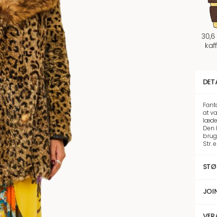
30,6
kaf
DET
Fanta
at væ
læde
Den 
brug
Str. 
STØ
JOI
VER