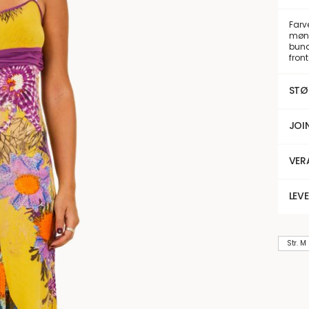
Farv
mønst
bund
fron
STØ
JOI
VER
LEV
Str. M