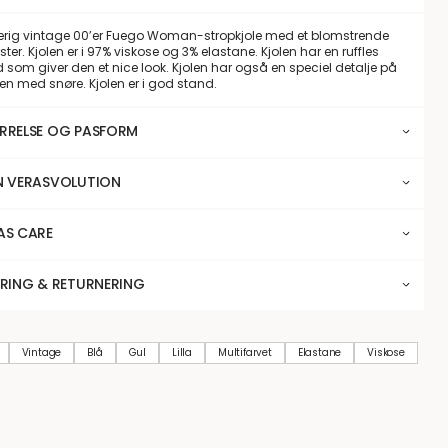
erig vintage 00’er Fuego Woman-stropkjole med et blomstrende
er. Kjolen er i 97% viskose og 3% elastane. Kjolen har en ruffles
 som giver den et nice look. Kjolen har også en speciel detalje på
ten med snøre. Kjolen er i god stand.
RRELSE OG PASFORM
N VERASVOLUTION
AS CARE
ERING & RETURNERING
Vintage
Blå
Gul
Lilla
Multifarvet
Elastane
Viskose