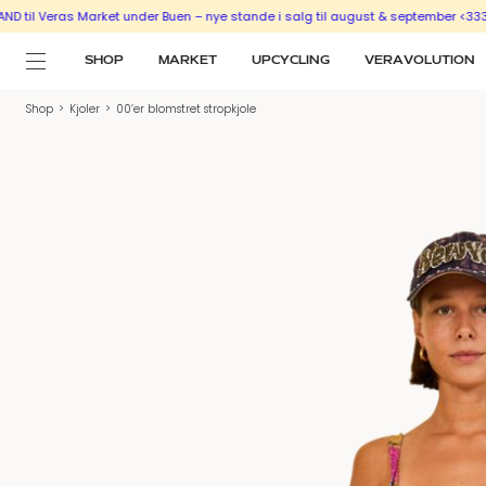
Veras Market under Buen – nye stande i salg til august & september <333
SÆLG
SHOP
MARKET
UPCYCLING
VERAVOLUTION
Shop
>
Kjoler
>
00’er blomstret stropkjole