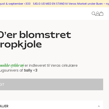
 september <333
SÆLG UD MED EN STAND til Veras Market under Buen – nye stand
’er blomstret
ropkjole
unikke stykke tøj
er indleveret til Veras cirkulære
ugsunivers af
Sally <3
GT
ALJER