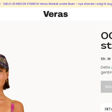
 UD MED EN STAND til Veras Market under Buen – nye stande i salg til august &
00
st
Str. M
Dette
genbr
SOL
DET