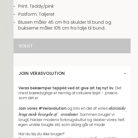
Print: Teddy/pink
Pasform: Taljeret
Blusen måler 45 cm fra skulder til bund og
bukserne måler 105 cm fra talje til bund.
SOLGT
JOIN VERASVOLUTION
Veras bekæmper tøjspild
ved at give alt tøj nyt liv.
Det
mest bæredygtige er nemlig at cirkulere tøjet – præcis
som det er.
aktivistiske
Join vores
#Veravolution
og bliv en del af vores
brugt mode bevægelse af #verasdame
r.
Sammen bruger vi
brugt, hacker modens forbrugskultur og skaber vores helt
egen unikke brugte stil, som aldrig går af mode.
Har du tøj du ikke bruger?