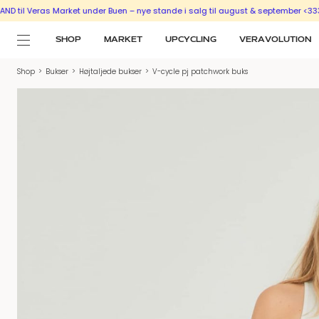
 Veras Market under Buen – nye stande i salg til august & september <333
SÆL
SHOP
MARKET
UPCYCLING
VERAVOLUTION
Shop
>
Bukser
>
Højtaljede bukser
>
V-cycle pj patchwork buks