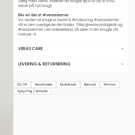
Sælg med Veras. Indlever dit brugte tøj & få op til 50% i
rabat på nyt brugt
Bliv en del af #verasdamer
Vis verden at brugt er bedst & #nyteryt og #verasdamer
stil er den svedigeste der findes. Tilføj @verasvintagedk og
#verasdamer i din billedetekst, så deler vi din brugte stil
historie <3
VERAS CARE
LEVERING & RETURNERING
Str. OS
Handmade
Multifarvet
Bomuld
Feminin
Upcycling / remade