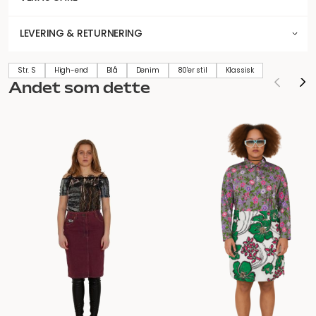
LEVERING & RETURNERING
Str. S
High-end
Blå
Denim
80'er stil
Klassisk
Andet som dette