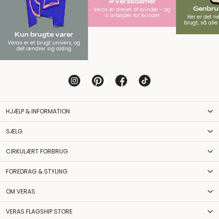
#Verasdamer
Genbrug
Veras er drevet af kvinder - og
vi arbejder for kvinder
Her er det n
brugt, så all
Kun brugte varer
Veras er et brugt univers, og
det ændrer sig aldrig
HJÆLP & INFORMATION
SÆLG
CIRKULÆRT FORBRUG
FOREDRAG & STYLING
OM VERAS
VERAS FLAGSHIP STORE