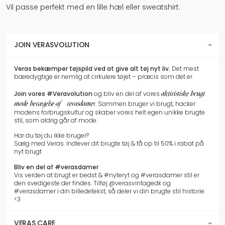
Vil passe perfekt med en lille hæl eller sweatshirt.
JOIN VERASVOLUTION
Veras bekæmper tøjspild
ved at give alt tøj nyt liv.
Det mest
bæredygtige er nemlig at cirkulere tøjet – præcis som det er.
aktivistiske brugt
Join vores
#Veravolution
og bliv en del af vores
mode bevægelse af #verasdame
r.
Sammen bruger vi brugt, hacker
modens forbrugskultur og skaber vores helt egen unikke brugte
stil, som aldrig går af mode.
Har du tøj du ikke bruger?
Sælg med Veras. Indlever dit brugte tøj & få op til 50% i rabat på
nyt brugt
Bliv en del af #verasdamer
Vis verden at brugt er bedst & #nyteryt og #verasdamer stil er
den svedigeste der findes. Tilføj @verasvintagedk og
#verasdamer i din billedetekst, så deler vi din brugte stil historie
<3
VERAS CARE