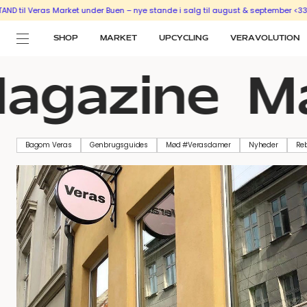
arket under Buen – nye stande i salg til august & september <333
SÆLG UD MED
SHOP
MARKET
UPCYCLING
VERAVOLUTION
gazine
Mag
Bagom Veras
Genbrugsguides
Mød #Verasdamer
Nyheder
Re