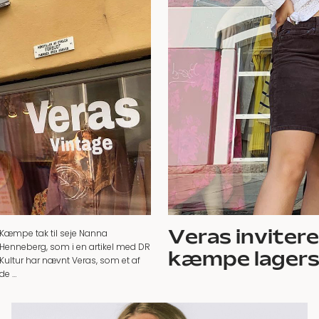
Veras inviterer
Kæmpe tak til seje Nanna
Henneberg, som i en artikel med DR
kæmpe lagers
Kultur har nævnt Veras, som et af
de …