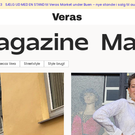
 EN STAND til Veras Market under Buen – nye stande i salg til august & septe
azine
Mag
becca Vera
Streetstyle
Style brugt