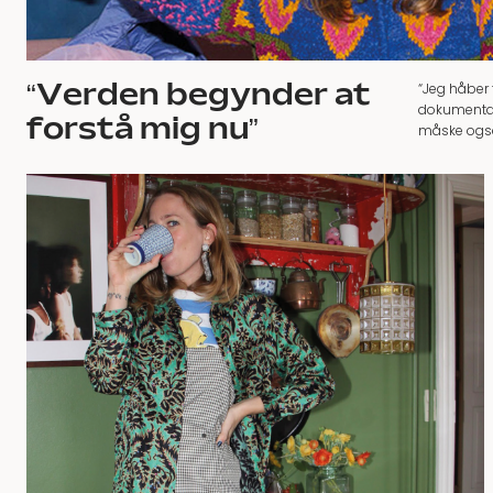
“Verden begynder at
“Jeg håber 
dokumentar
forstå mig nu”
måske også 