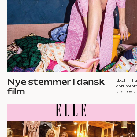
Nye stemmer i dansk
Ekkofilm ha
dokumentar
film
Rebecca Ver