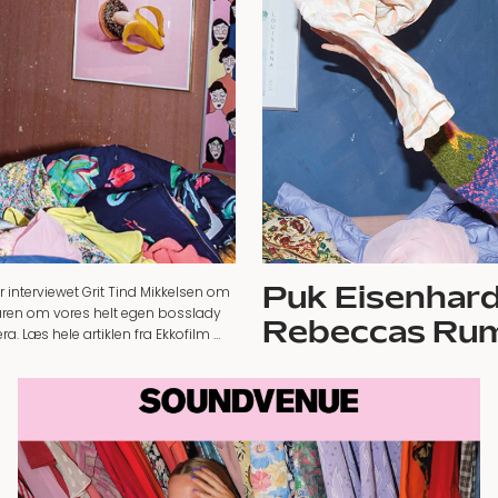
Puk Eisenhar
r interviewet Grit Tind Mikkelsen om
en om vores helt egen bosslady
Rebeccas Ru
a. Læs hele artiklen fra Ekkofilm …