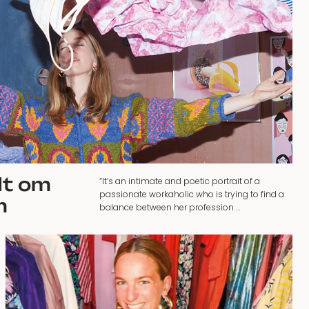
dt om
“It’s an intimate and poetic portrait of a
passionate workaholic who is trying to find a
m
balance between her profession …