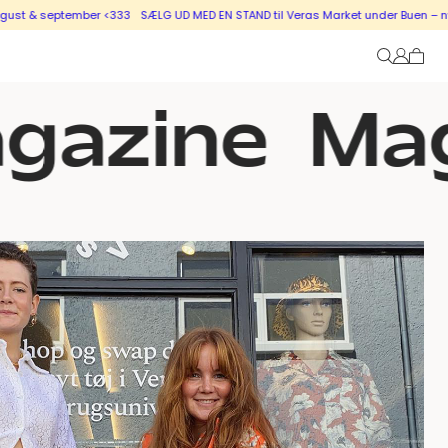
mber <333
SÆLG UD MED EN STAND til Veras Market under Buen – nye stande i sa
azine
Maga