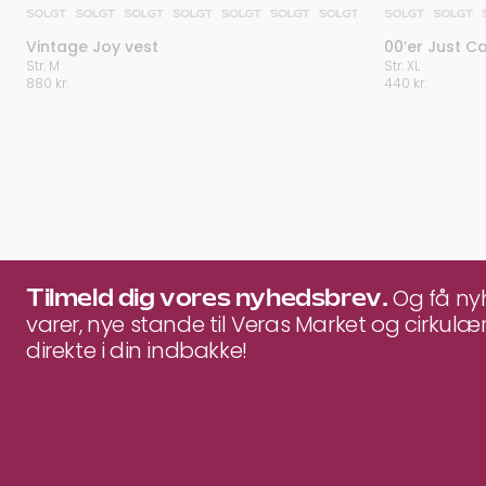
Vintage Joy vest
00’er Just Ca
Str. M
Str. XL
880
kr.
440
kr.
Tilmeld dig vores nyhedsbrev.
Og få n
varer, nye stande til Veras Market og cirkulær
direkte i din indbakke!