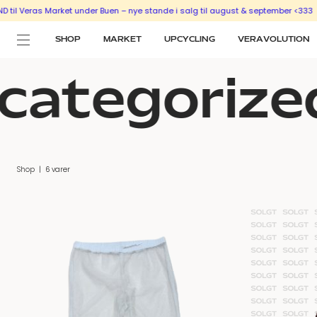
eras Market under Buen – nye stande i salg til august & september <333
SÆLG 
SHOP
MARKET
UPCYCLING
VERAVOLUTION
ategorized
Shop
|
6 varer