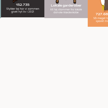
152.735
Lokale garderober
Stykker tøj har vi sammen
Alt tøj stammer fra lokale
givet nyt liv i 2021
danske klædeskabe
727.68
Så meget h
sparet mil