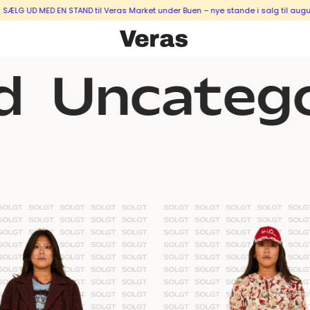
UD MED EN STAND til Veras Market under Buen – nye stande i salg til august &
Uncatego