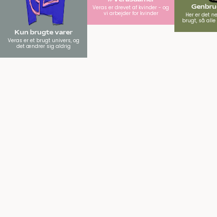
Genbrug
Veras er drevet af kvinder - og
vi arbejder for kvinder
Her er det n
brugt, så all
Kun brugte varer
Veras er et brugt univers, og
det ændrer sig aldrig