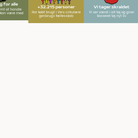
 for alle
+32.215 personer
Vi tager skraldet
emt at handle
Har købt brugt i Vers cirkulære
Vi ser værdi i alt tøj og giver
e kan være med
genbrugs fællesskab
kasseret tøj nyt liv