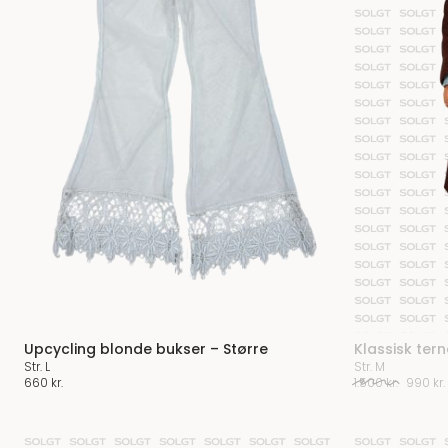
Upcycling blonde bukser – Større
Klassisk ter
Str. L
Str. M
Den
660
kr.
1.500
kr.
990
kr.
oprind
pris
var:
1.500 kr.