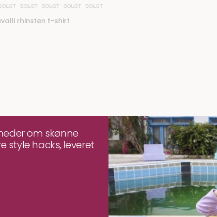
valli rhinsten t-shirt
yheder om skønne
e style hacks, leveret