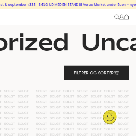
 september <333
SÆLG UD MED EN STAND til Veras Market under Buen – nye stand
rized
Unca
FILTRER OG SORTER