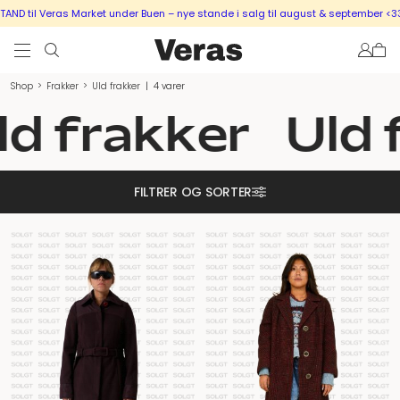
D til Veras Market under Buen – nye stande i salg til august & september <33
Shop
>
Frakker
>
Uld frakker
|
4 varer
ld frakker
Uld 
FILTRER OG SORTER