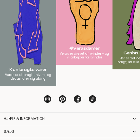
#Verasdamer
Genbrug
Veras er drevet af kvinder - og
vi arbejder for kvinder
Her er det n
brugt, så all
Kun brugte varer
Veras er et brugt univers, og
det ændrer sig aldrig
HJÆLP & INFORMATION
SÆLG