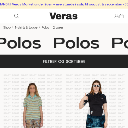
D til Veras Market under Buen – nye stande i salg til august & september <33
Shop
>
T-shirts & toppe
>
Polos
|
2 varer
Polos
Polos
P
FILTRER OG SORTER