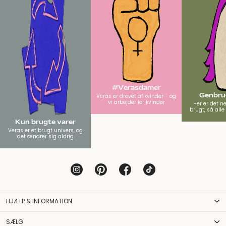
#Verasdamer
Genbrug
Veras er drevet af kvinder - og
vi arbejder for kvinder
Her er det n
brugt, så all
Kun brugte varer
Veras er et brugt univers, og
det ændrer sig aldrig
HJÆLP & INFORMATION
SÆLG