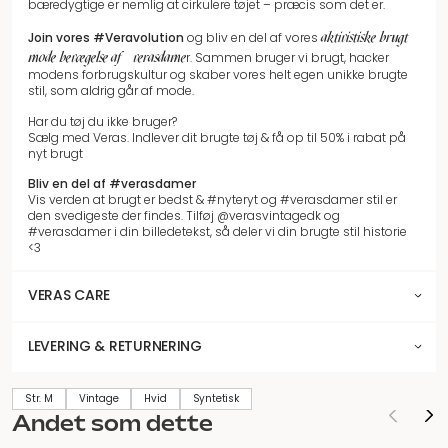
bæredygtige er nemlig at cirkulere tøjet – præcis som det er.
aktivistiske brugt
Join vores
#Veravolution
og bliv en del af vores
mode bevægelse af #verasdame
r.
Sammen bruger vi brugt, hacker
modens forbrugskultur og skaber vores helt egen unikke brugte
stil, som aldrig går af mode.
Har du tøj du ikke bruger?
Sælg med Veras. Indlever dit brugte tøj & få op til 50% i rabat på
nyt brugt
Bliv en del af #verasdamer
Vis verden at brugt er bedst & #nyteryt og #verasdamer stil er
den svedigeste der findes. Tilføj @verasvintagedk og
#verasdamer i din billedetekst, så deler vi din brugte stil historie
<3
VERAS CARE
LEVERING & RETURNERING
Str. M
Vintage
Hvid
Syntetisk
Andet som dette