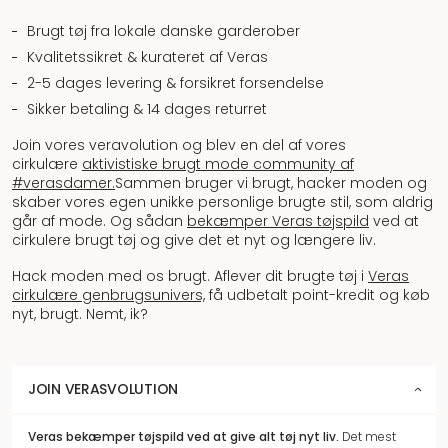
Brugt tøj fra lokale danske garderober
Kvalitetssikret & kurateret af Veras
2-5 dages levering & forsikret forsendelse
Sikker betaling & 14 dages returret
Join vores veravolution og blev en del af vores
cirkulære
aktivistiske brugt mode community af
#verasdamer.
Sammen bruger vi brugt, hacker moden og
skaber vores egen unikke personlige brugte stil, som aldrig
går af mode. Og sådan
bekæmper Veras tøjspild
ved at
cirkulere brugt tøj og give det et nyt og længere liv.
Hack moden med os brugt. Aflever dit brugte tøj i
Veras
cirkulære genbrugsunivers,
få udbetalt point-kredit og køb
nyt, brugt. Nemt, ik?
JOIN VERASVOLUTION
Veras bekæmper tøjspild
ved at give alt tøj nyt liv.
Det mest