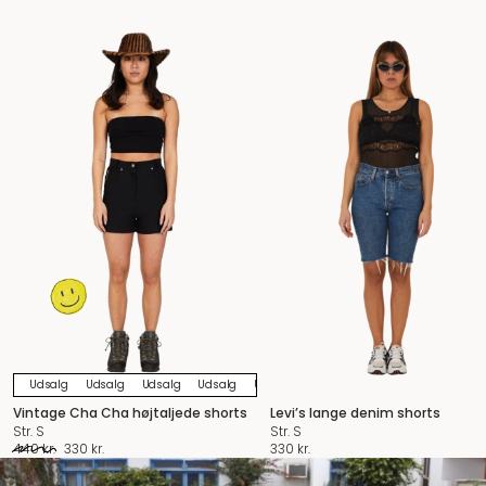
Udsalg
Udsalg
Udsalg
Udsalg
Udsalg
Udsalg
Udsalg
Udsalg
U
Vintage Cha Cha højtaljede shorts
Levi’s lange denim shorts
Str. S
Str. S
Original
Current
440
kr.
330
kr.
330
kr.
price
price
was:
is: