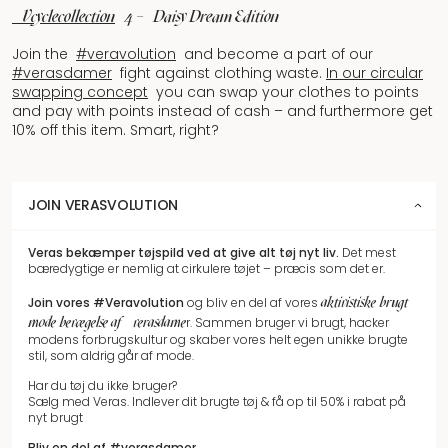
#Vcyclecollection
4 – Daisy Dream Edition
Join the
#veravolution
and become a part of our
#verasdamer
fight against clothing waste.
In our circular
swapping concept
you can swap your clothes to points
and pay with points instead of cash – and furthermore get
10% off this item.
Smart, right?
JOIN VERASVOLUTION
Veras bekæmper tøjspild
ved at give alt tøj nyt liv.
Det mest
bæredygtige er nemlig at cirkulere tøjet – præcis som det er.
aktivistiske brugt
Join vores
#Veravolution
og bliv en del af vores
mode bevægelse af #verasdame
r.
Sammen bruger vi brugt, hacker
modens forbrugskultur og skaber vores helt egen unikke brugte
stil, som aldrig går af mode.
Har du tøj du ikke bruger?
Sælg med Veras. Indlever dit brugte tøj & få op til 50% i rabat på
nyt brugt
Bliv en del af #verasdamer