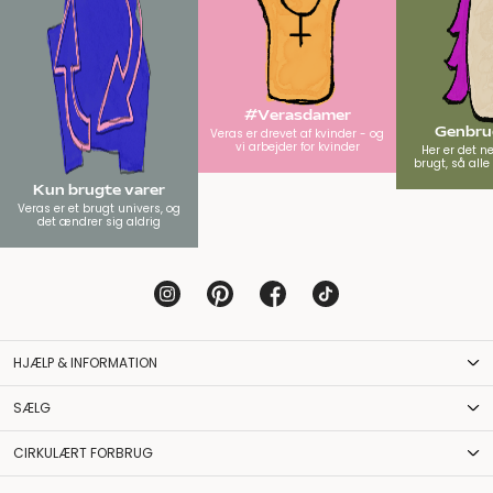
#Verasdamer
Genbrug
Veras er drevet af kvinder - og
vi arbejder for kvinder
Her er det n
brugt, så all
Kun brugte varer
Veras er et brugt univers, og
det ændrer sig aldrig
HJÆLP & INFORMATION
SÆLG
CIRKULÆRT FORBRUG