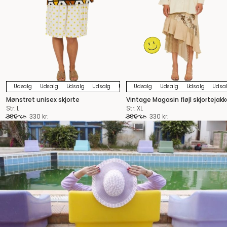
Udsalg
Udsalg
Udsalg
Udsalg
Udsalg
Udsalg
Udsalg
Udsalg
Udsalg
Udsalg
Udsalg
Udsal
U
Mønstret unisex skjorte
Vintage Magasin fløjl skjortejakk
Str. L
Str. XL
Den
Den
Den
Den
390
kr.
330
kr.
390
kr.
330
kr.
oprindelige
aktuelle
oprindelige
aktuelle
pris
pris
pris
pris
var:
er:
var:
er:
390 kr..
330 kr..
390 kr..
330 kr..