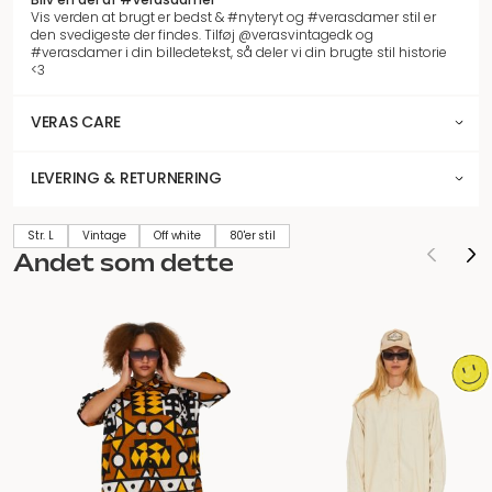
Vis verden at brugt er bedst & #nyteryt og #verasdamer stil er
den svedigeste der findes. Tilføj @verasvintagedk og
#verasdamer i din billedetekst, så deler vi din brugte stil historie
<3
VERAS CARE
LEVERING & RETURNERING
Str. L
Vintage
Off white
80'er stil
Andet som dette