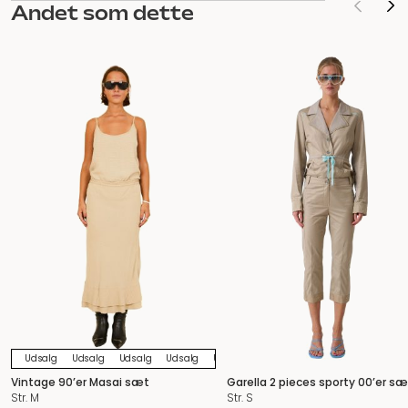
Andet som dette
Udsalg
Udsalg
Udsalg
Udsalg
Udsalg
Udsalg
Udsalg
Udsalg
U
Vintage 90’er Masai sæt
Garella 2 pieces sporty 00’er sæ
Str. M
Str. S