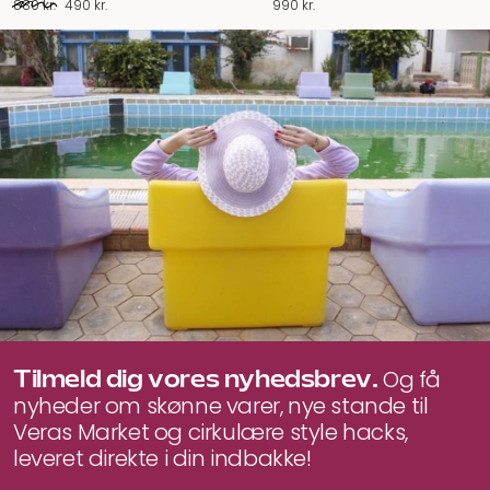
Den
Den
880
kr.
490
kr.
990
kr.
oprindelige
aktuelle
pris
pris
var:
er:
880 kr..
490 kr..
Tilmeld dig vores nyhedsbrev.
Og få
nyheder om skønne varer, nye stande til
Veras Market og cirkulære style hacks,
leveret direkte i din indbakke!