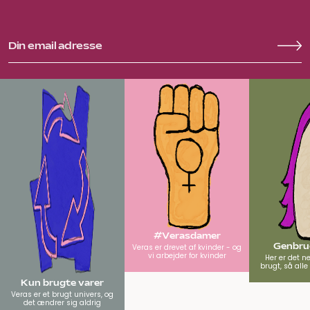
#Verasdamer
Genbrug
Veras er drevet af kvinder - og
vi arbejder for kvinder
Her er det n
brugt, så all
Kun brugte varer
Veras er et brugt univers, og
det ændrer sig aldrig