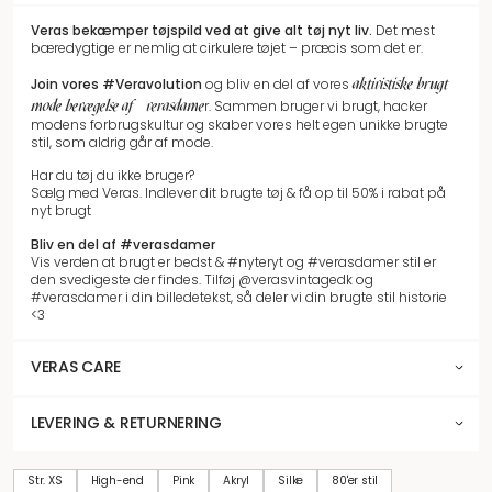
Veras bekæmper tøjspild
ved at give alt tøj nyt liv.
Det mest
bæredygtige er nemlig at cirkulere tøjet – præcis som det er.
aktivistiske brugt
Join vores
#Veravolution
og bliv en del af vores
mode bevægelse af #verasdame
r.
Sammen bruger vi brugt, hacker
modens forbrugskultur og skaber vores helt egen unikke brugte
stil, som aldrig går af mode.
Har du tøj du ikke bruger?
Sælg med Veras. Indlever dit brugte tøj & få op til 50% i rabat på
nyt brugt
Bliv en del af #verasdamer
Vis verden at brugt er bedst & #nyteryt og #verasdamer stil er
den svedigeste der findes. Tilføj @verasvintagedk og
#verasdamer i din billedetekst, så deler vi din brugte stil historie
<3
VERAS CARE
LEVERING & RETURNERING
Str. XS
High-end
Pink
Akryl
Silke
80'er stil