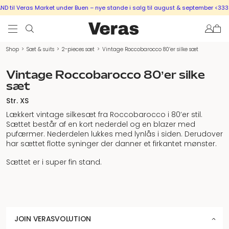
 til Veras Market under Buen – nye stande i salg til august & september <333
Shop
>
Sæt & suits
>
2-pieces sæt
>
Vintage Roccobarocco 80’er silke sæt
Vintage Roccobarocco 80’er silke
sæt
Str. XS
Lækkert vintage silkesæt fra Roccobarocco i 80’er stil.
Sættet består af en kort nederdel og en blazer med
pufærmer. Nederdelen lukkes med lynlås i siden. Derudover
har sættet flotte syninger der danner et firkantet mønster.
Sættet er i super fin stand.
JOIN VERASVOLUTION