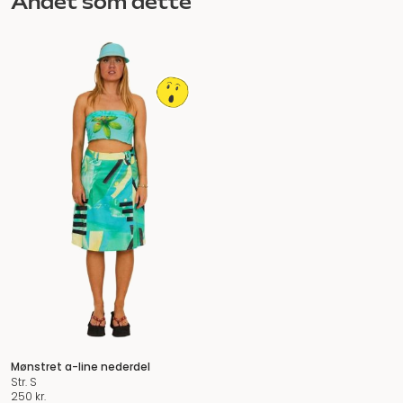
Andet som dette
Mønstret a-line nederdel
Str. S
250
kr.