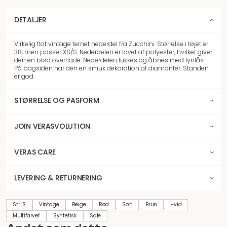
DETALJER
Virkelig flot vintage ternet nederdel fra Zucchini. Størrelse i tøjet er
38, men passer XS/S. Nederdelen er lavet af polyester, hvilket giver
den en blød overflade. Nederdelen lukkes og åbnes med lynlås.
På bagsiden har den en smuk dekoration af diamanter. Standen
er god.
STØRRELSE OG PASFORM
JOIN VERASVOLUTION
VERAS CARE
LEVERING & RETURNERING
Str. S
Vintage
Beige
Rød
Sort
Brun
Hvid
Multifarvet
Syntetisk
Sale