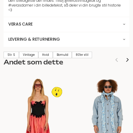
den svedigeste der findes. Tilføj @verasvintagedk og
#verasdamer i din billedetekst, så deler vi din brugte stil historie
<3
VERAS CARE
LEVERING & RETURNERING
Str. S
Vintage
Hvid
Bomuld
80'er stil
Andet som dette