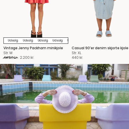
Udsalg
Udsalg
Udsalg
Udsalg
Udsalg
Udsalg
Udsalg
Udsalg
U
Vintage Jenny Packham minikjole
Casual 90’er denim skjorte kjole
Str. M
Str. XL
Original
Current
4.400
kr.
2.200
kr.
440
kr.
price
price
was:
is:
4.400 kr..
2.200 kr..