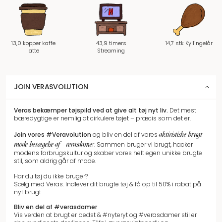
13,0 kopper kaffe
43,9 timers
14,7 stk Kyllingelår
latte
Streaming
JOIN VERASVOLUTION
Veras bekæmper tøjspild
ved at give alt tøj nyt liv.
Det mest
bæredygtige er nemlig at cirkulere tøjet – præcis som det er.
aktivistiske brugt
Join vores
#Veravolution
og bliv en del af vores
mode bevægelse af #verasdame
r.
Sammen bruger vi brugt, hacker
modens forbrugskultur og skaber vores helt egen unikke brugte
stil, som aldrig går af mode.
Har du tøj du ikke bruger?
Sælg med Veras. Indlever dit brugte tøj & få op til 50% i rabat på
nyt brugt
Bliv en del af #verasdamer
Vis verden at brugt er bedst & #nyteryt og #verasdamer stil er