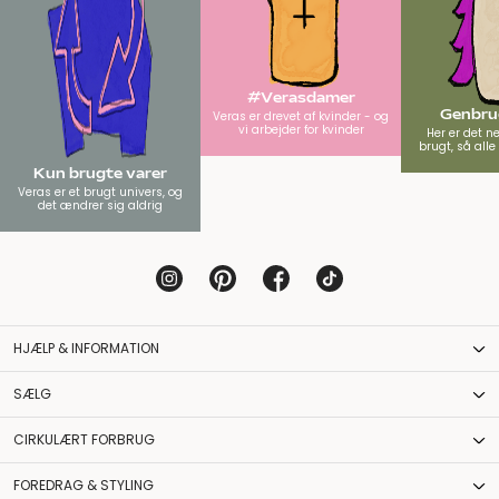
#Verasdamer
Genbrug
Veras er drevet af kvinder - og
vi arbejder for kvinder
Her er det n
brugt, så all
Kun brugte varer
Veras er et brugt univers, og
det ændrer sig aldrig
HJÆLP & INFORMATION
SÆLG
CIRKULÆRT FORBRUG
FOREDRAG & STYLING