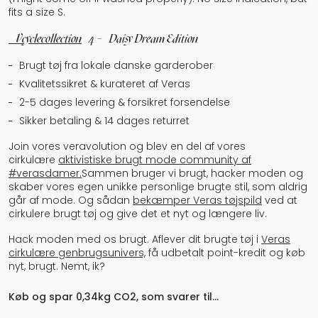
fits a size S.
#Vcyclecollection
4 – Daisy Dream Edition
Brugt tøj fra lokale danske garderober
Kvalitetssikret & kurateret af Veras
2-5 dages levering & forsikret forsendelse
Sikker betaling & 14 dages returret
Join vores veravolution og blev en del af vores
cirkulære
aktivistiske brugt mode community af
#verasdamer.
Sammen bruger vi brugt, hacker moden og
skaber vores egen unikke personlige brugte stil, som aldrig
går af mode. Og sådan
bekæmper Veras tøjspild
ved at
cirkulere brugt tøj og give det et nyt og længere liv.
Hack moden med os brugt. Aflever dit brugte tøj i
Veras
cirkulære genbrugsunivers,
få udbetalt point-kredit og køb
nyt, brugt. Nemt, ik?
Køb og spar 0,34kg CO2, som svarer til…