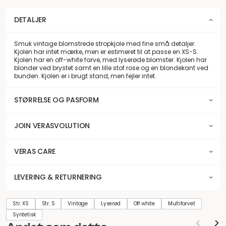
DETALJER
Smuk vintage blomstrede stropkjole med fine små detaljer.
Kjolen har intet mærke, men er estimeret til at passe en XS-S.
Kjolen har en off-white farve, med lyserøde blomster. Kjolen har
blonder ved brystet samt en lille stof rose og en blondekant ved
bunden. Kjolen er i brugt stand, men fejler intet.
STØRRELSE OG PASFORM
JOIN VERASVOLUTION
VERAS CARE
LEVERING & RETURNERING
Str. XS
Str. S
Vintage
Lyserød
Off white
Multifarvet
Syntetisk