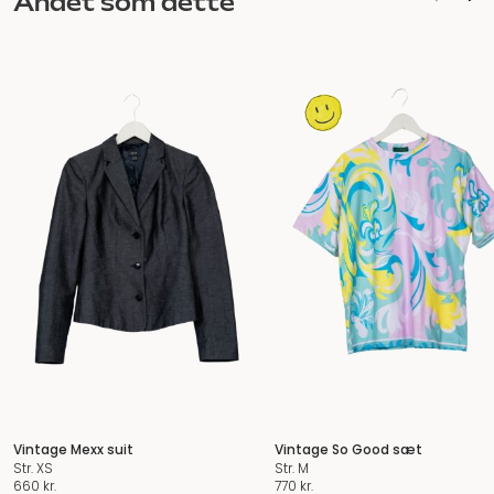
Andet som dette
Vintage Mexx suit
Vintage So Good sæt
Str. XS
Str. M
660
kr.
770
kr.