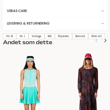
VERAS CARE
LEVERING & RETURNERING
Str. M
Str. L
Vintage
Blå
Polyester
Bomuld
80'er stil
Andet som dette