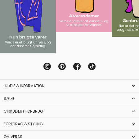
#Verasdamer
Genbrug
Veras er drevet af kvinder - og
vi arbejder for kvinder
Her er det n
brugt, så all
Kun brugte varer
Veras er et brugt univers, og
det ændrer sig aldrig
HJÆLP & INFORMATION
SÆLG
CIRKULÆRT FORBRUG
FOREDRAG & STYLING
OM VERAS