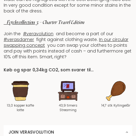
In very good condition except for some minor stains in the
back of the dress.
#Vcyclecollection
3 – Charter Travel Edition
Join the
#veravolution
and become a part of our
#verasdamer
fight against clothing waste.
In our circular
swapping concept
you can swap your clothes to points
and pay with points instead of cash – and furthermore get
10% off this item. Smart, right?
Køb og spar 0,34kg CO2, som svarer til…
13,0 kopper kaffe
43,9 timers
14,7 stk Kyllingelår
latte
Streaming
JOIN VERASVOLUTION