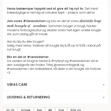
Veras bekæmper tøjspild
ved at give alt tøj nyt liv.
Det mest
bæredygtige er nemlig at cirkulere tøjet – præcis som det er.
aktivistiske brugt
Join vores
#Veravolution
og bliv en del af vores
mode bevægelse af #verasdame
r.
Sammen bruger vi brugt, hacker
modens forbrugskultur og skaber vores helt egen unikke brugte
stil, som aldrig går af mode.
Har du tøj du ikke bruger?
Sælg med Veras. Indlever dit brugte tøj & få op til 50% i rabat på
nyt brugt
Bliv en del af #verasdamer
Vis verden at brugt er bedst & #nyteryt og #verasdamer stil er
den svedigeste der findes. Tilføj @verasvintagedk og
#verasdamer i din billedetekst, så deler vi din brugte stil historie
<3
VERAS CARE
LEVERING & RETURNERING
Str. OS
Vintage
Rød
Blå
Hvid
80'er stil