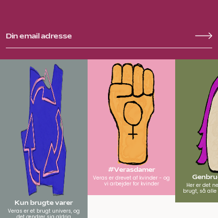
#Verasdamer
Genbrug
Veras er drevet af kvinder - og
vi arbejder for kvinder
Her er det n
brugt, så all
Kun brugte varer
Veras er et brugt univers, og
det ændrer sig aldrig