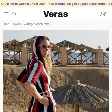
D til Veras Market under Buen – nye stande i salg til august & september <333
Shop
>
Kjoler
>
Vintage beach robe