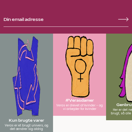
#Verasdamer
Genbrug
Veras er drevet af kvinder - og
vi arbejder for kvinder
Her er det n
brugt, så all
Kun brugte varer
Veras er et brugt univers, og
det ændrer sig aldrig