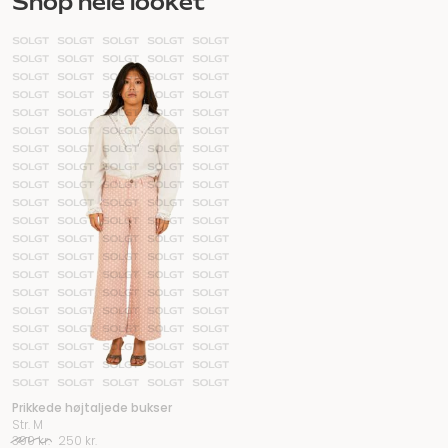
Shop hele looket
Prikkede højtaljede bukser
Str. M
Den
Den
390
kr.
250
kr.