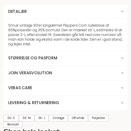
DETALJER
Smuk vintage 90’er langærmet Peppers Corn rullekrave af
65%polyester og 35% bomuld. Den er mærket str. L, estimeres til at
passe S-L, efter ønsket fit. Sweateren går lidt ned over numsen så
man kan holde sig ekstra varm i de kolde tider. Den er i god stand,
og fejler intet.
STØRRELSE OG PASFORM
JOIN VERASVOLUTION
VERAS CARE
LEVERING & RETURNERING
Str. S
Str. M
Str. L
Vintage
Off white
Polyester
Bomuld