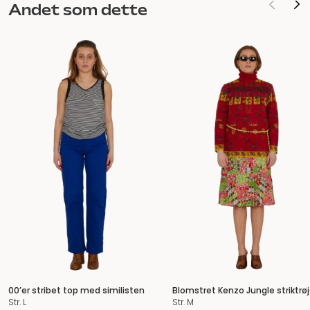
oprindelige
aktuelle
Andet som dette
pris
pris
var:
er:
390 kr..
250 kr..
00’er stribet top med similisten
Blomstret Kenzo Jungle striktrø
Str. L
Str. M