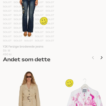
Y2K Ferzige broderede jeans
Str. M
490
kr.
Andet som dette