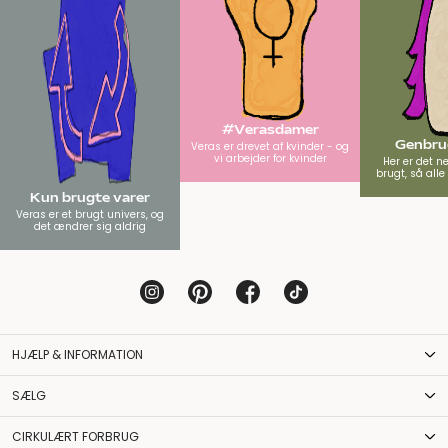
#Verasdamer
Genbrug
Veras er drevet af kvinder - og
vi arbejder for kvinder
Her er det n
brugt, så all
Kun brugte varer
Veras er et brugt univers, og
det ændrer sig aldrig
HJÆLP & INFORMATION
SÆLG
CIRKULÆRT FORBRUG