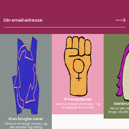
#Verasdamer
Genbrug
Veras er drevet af kvinder - og
vi arbejder for kvinder
Her er det n
brugt, så all
Kun brugte varer
Veras er et brugt univers, og
det ændrer sig aldrig