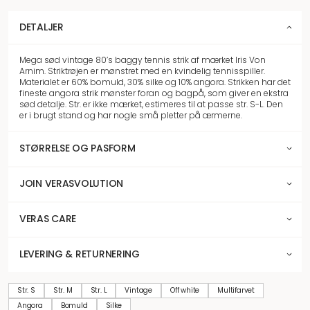
DETALJER
Mega sød vintage 80’s baggy tennis strik af mærket Iris Von
Arnim. Striktrøjen er mønstret med en kvindelig tennisspiller.
Materialet er 60% bomuld, 30% silke og 10% angora. Strikken har det
fineste angora strik mønster foran og bagpå, som giver en ekstra
sød detalje. Str. er ikke mærket, estimeres til at passe str. S-L. Den
er i brugt stand og har nogle små pletter på ærmerne.
STØRRELSE OG PASFORM
JOIN VERASVOLUTION
VERAS CARE
LEVERING & RETURNERING
Str. S
Str. M
Str. L
Vintage
Off white
Multifarvet
Angora
Bomuld
Silke