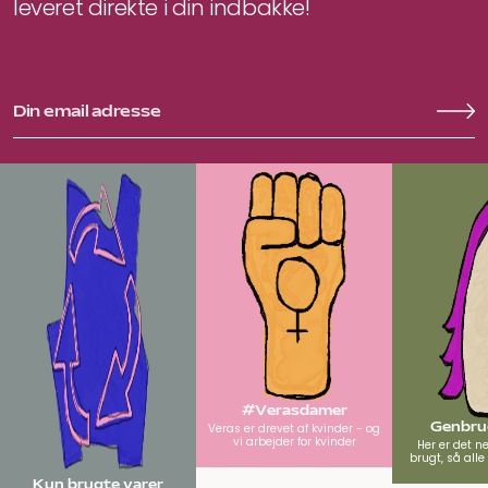
leveret direkte i din indbakke!
#Verasdamer
Genbrug
Veras er drevet af kvinder - og
vi arbejder for kvinder
Her er det n
brugt, så all
Kun brugte varer