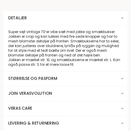
DETALJER
Super sejt vintage 70’er vibe sæt med jakke og smækbukser.
Jakken er crop og kan lukkes med fire søde knapper og har to
mesh blomster detaljer på fronten. Smækbukserne har to seler,
der kan justeres over skuldrene, lynlås på ryggen og mulighed
for at style med et fedt bælte om livet. Der er også mesh
blomster detaljer på fronten og ned af det højre ben.
Jakken er mærket str. XL og smækbukserne er mærket str. L. Kan
også passe str. S for et mere loose fit.
STØRRELSE OG PASFORM
JOIN VERASVOLUTION
VERAS CARE
LEVERING & RETURNERING