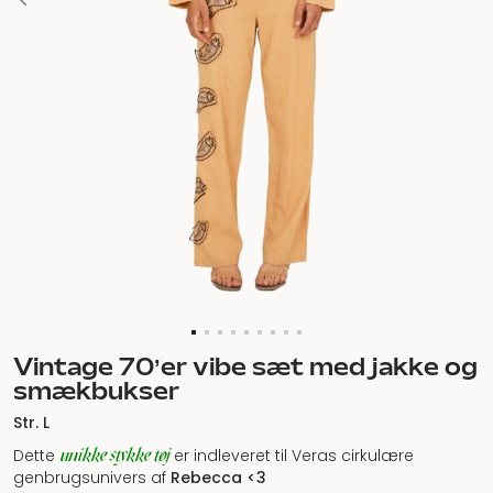
Vintage 70’er vibe sæt med jakke og
smækbukser
Str. L
unikke stykke tøj
Dette
er indleveret til Veras cirkulære
genbrugsunivers af
Rebecca <3