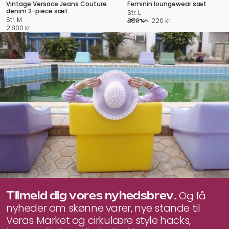
Vintage Versace Jeans Couture
Feminin loungewear sæt
denim 2-piece sæt
Str. L
Str. M
Original
Current
250
kr.
220
kr.
2.800
kr.
price
price
was:
is:
250 kr..
220 kr..
Tilmeld dig vores nyhedsbrev.
Og få
nyheder om skønne varer, nye stande til
Veras Market og cirkulære style hacks,