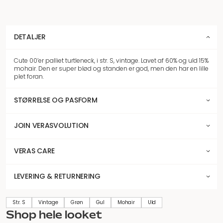
DETALJER
Cute 00’er palliet turtleneck, i str. S, vintage. Lavet af 60% og uld 15%
mohair. Den er super blød og standen er god, men den har en lille
plet foran.
STØRRELSE OG PASFORM
JOIN VERASVOLUTION
VERAS CARE
LEVERING & RETURNERING
Str. S
Vintage
Grøn
Gul
Mohair
Uld
Shop hele looket