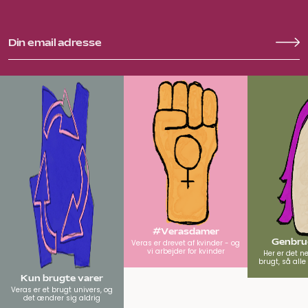
#Verasdamer
Genbrug
Veras er drevet af kvinder - og
vi arbejder for kvinder
Her er det n
brugt, så all
Kun brugte varer
Veras er et brugt univers, og
det ændrer sig aldrig