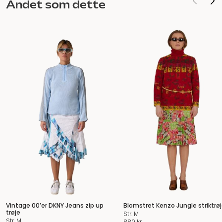
Andet som dette
Vintage 00’er DKNY Jeans zip up
Blomstret Kenzo Jungle striktrø
trøje
Str. M
Str. M
880
kr.