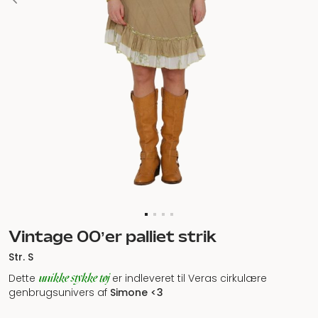
Vintage 00’er palliet strik
Str. S
unikke stykke tøj
Dette
er indleveret til Veras cirkulære
genbrugsunivers af
Simone
<3