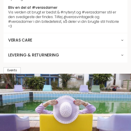
Bliv en del af #verasdamer
Vis verden at brugt er bedst & #nyteryt og #verasdamer stil er
den svedigeste der findes. Tilføj @verasvintagedk og
#verasdamer i din billedetekst, så deler vi din brugte stil historie
<3
VERAS CARE
LEVERING & RETURNERING
Events