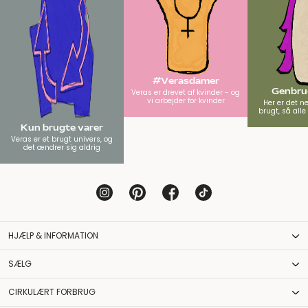
#Verasdamer
Genbrug
Veras er drevet af kvinder - og
vi arbejder for kvinder
Her er det n
brugt, så all
Kun brugte varer
Veras er et brugt univers, og
det ændrer sig aldrig
HJÆLP & INFORMATION
SÆLG
CIRKULÆRT FORBRUG