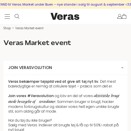
ND til Veras Market under Buen – nye stande i salg til august & september <33
Shop
>
Veras Market event
Veras Market event
JOIN VERASVOLUTION
Veras bekæmper tøjspild
ved at give alt tøj nyt liv.
Det mest
bæredygtige er nemlig at cirkulere tøjet – præcis som det er.
aktivistiske brugt
Join vores
#Veravolution
og bliv en del af vores
mode bevægelse af #verasdame
r.
Sammen bruger vi brugt, hacker
modens forbrugskultur og skaber vores helt egen unikke brugte
stil, som aldrig går af mode.
Har du tøj du ikke bruger?
Sælg med Veras. Indlever dit brugte tøj & få op til 50% i rabat på
nyt brugt