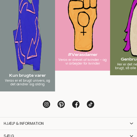
#Verasdamer
Genbrug
Veras er drevet af kvinder - og
vi arbejder for kvinder
Her er det n
brugt, så all
Kun brugte varer
Veras er et brugt univers, og
det ændrer sig aldrig
HJÆLP & INFORMATION
SÆLG