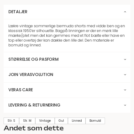
DETALJER
Lækre vintage sommerlige bermuda shorts med vidde ben og en
klassisk 1950’er silhouette. Bagpå linningen er der en mørk lille
mærke/plet men det kan gemmes med et flot bælte eller have en
top eller overtøj der kan dække den lille del. Den materiale er
bomuld og linned.
STØRRELSE OG PASFORM
JOIN VERASVOLUTION
VERAS CARE
LEVERING & RETURNERING
Str. S
Str. M
Vintage
Gul
Linned
Bomuld
Andet som dette