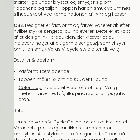
starter lige under brystet og smyger sig om
ribbenene og taljen. Toppen har en smuk voluminøs
silhuet, skabt ved kombinationen af ​​rynk og flæser.
OBS.
Designet er fast, print og farver varierer alt efter
hvilket stykke sengetøj du indleverer. Dette er et købt
af et design inkl. produktion, der kræver at du
indlevere noget af dit gamle sengetøj, som vi syer
om til en smuk Veras V-cycle style efter dit valg.
Detaljer & pasform
Pasform: Tætsiddende
Toppen måler 52 cm fra skulder til bund.
Color it up
, hvis du vil – det er optil dig. Vælg
mellem farverne: blå, lilla, pink, rød, orange, gul &
grøn.
Retur
Items fra vores V-Cycle Collection er ikke inkluderet i
Veras returpolitik og kan ikke returneres eller
ombyttes. Alle styles har to års garanti, så pas på
din kvittering trods varen ikke kan ombyttes eller