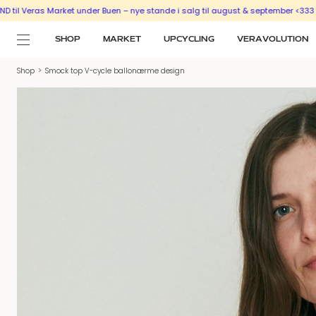
ras Market under Buen – nye stande i salg til august & september <333
SÆLG U
SHOP
MARKET
UPCYCLING
VERAVOLUTION
Shop
>
Smock top V-cycle ballonærme design