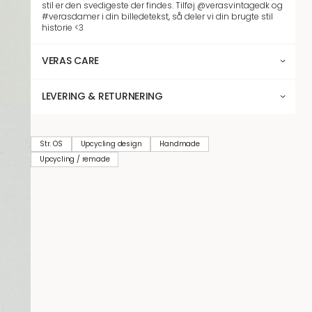
stil er den svedigeste der findes. Tilføj @verasvintagedk og
#verasdamer i din billedetekst, så deler vi din brugte stil
historie <3
VERAS CARE
LEVERING & RETURNERING
Str. OS
Upcycling design
Handmade
Upcycling / remade