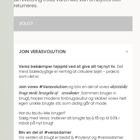
returneres.
SOLGT
JOIN VERASVOLUTION
Veras bekæmper tøjspild
ved at give alt tøj nyt liv.
Det
mest bæredygtige er nemlig at cirkulere tøjet – præcis
som det er.
aktivistiske
Join vores
#Veravolution
og bliv en del af vores
brugt mode bevægelse af #verasdame
r.
Sammen bruger vi
brugt, hacker modens forbrugskultur og skaber vores helt
egen unikke brugte stil, som aldrig går af mode.
Har du tøj du ikke bruger?
Sælg med Veras. Indlever dit brugte tøj & få op til 50% i
rabat på nyt brugt
Bliv en del af #verasdamer
Vis verden at brugt er bedst & #nyteryt og #verasdamer