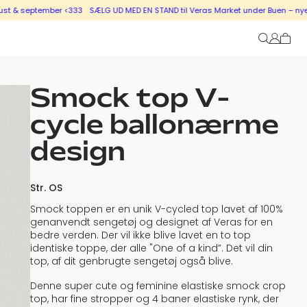
eptember <333
SÆLG UD MED EN STAND til Veras Market under Buen – nye stande 
Smock top V-
cycle ballonærme
design
Str. OS
Smock toppen
er en unik V-cycled top lavet af 100%
genanvendt sengetøj og designet af Veras for en
bedre verden. Der vil ikke blive lavet en to top
identiske toppe, der alle "One of a kind”. Det vil din
top, af dit genbrugte sengetøj også blive.
Denne super cute og feminine elastiske smock crop
top, har fine stropper og 4 baner elastiske rynk, der