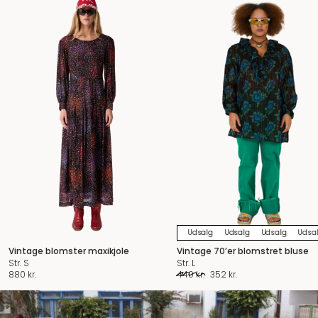
Udsalg
Udsalg
Udsalg
Udsa
Vintage blomster maxikjole
Vintage 70’er blomstret bluse
Str. S
Str. L
Den
Den
880
kr.
440
kr.
352
kr.
oprindelige
aktuelle
pris
pris
var:
er: