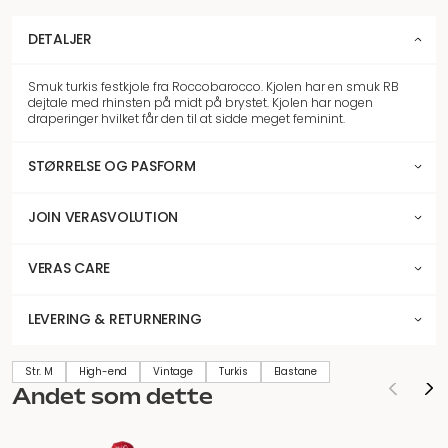
DETALJER
Smuk turkis festkjole fra Roccobarocco. Kjolen har en smuk RB
dejtale med rhinsten på midt på brystet. Kjolen har nogen
draperinger hvilket får den til at sidde meget feminint.
STØRRELSE OG PASFORM
JOIN VERASVOLUTION
VERAS CARE
LEVERING & RETURNERING
Str. M
High-end
Vintage
Turkis
Elastane
Andet som dette