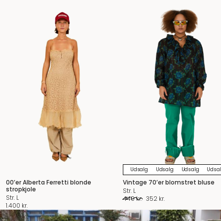
Udsalg
Udsalg
Udsalg
Udsa
00’er Alberta Ferretti blonde
Vintage 70’er blomstret bluse
stropkjole
Str. L
Str. L
Original
Current
440
kr.
352
kr.
1.400
kr.
price
price
was:
is: