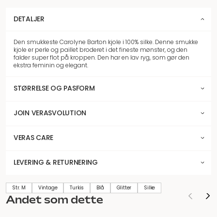
DETALJER
Den smukkeste Carolyne Barton kjole i 100% silke. Denne smukke
kjole er perle og paillet broderet i det fineste mønster, og den
falder super flot på kroppen. Den har en lav ryg, som gør den
ekstra feminin og elegant.
STØRRELSE OG PASFORM
JOIN VERASVOLUTION
VERAS CARE
LEVERING & RETURNERING
Str. M
Vintage
Turkis
Blå
Glitter
Silke
Andet som dette