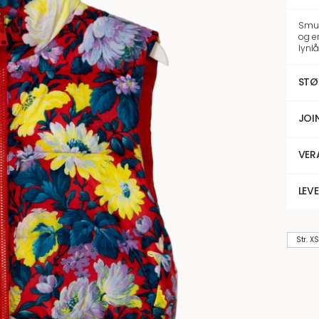
Smuk 
og er
lynlå
STØ
JOI
VER
LEV
Str. XS