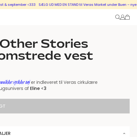
ptember <333
SÆLG UD MED EN STAND til Veras Market under Buen – nye stande i
Other Stories
lomstrede vest
unikke stykke tøj
er indleveret til Veras cirkulære
ugsunivers af
Eline <3
GT
ALJER