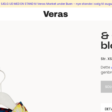
 MED EN STAND til Veras Market under Buen – nye stande i salg til august & se
& 
b
Str. XS
Dette
genbr
SOL
DET