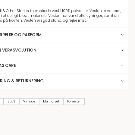
& Other Stories blomstrede vest i 100% polyester. Vesten er vatteret,
 i et dejligt blødt materiale. Vesten har vandrette syninger, samt en
s på fronten. Vesten er i god stand, og fejler intet.
RRELSE OG PASFORM
N VERASVOLUTION
AS CARE
ERING & RETURNERING
Str. S
Vintage
Multifarvet
Polyester