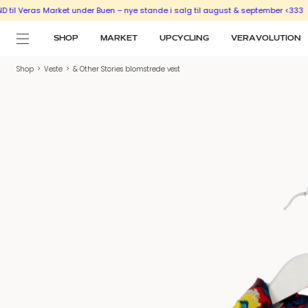
as Market under Buen – nye stande i salg til august & september <333
SÆLG UD
SHOP
MARKET
UPCYCLING
VERAVOLUTION
Shop
>
Veste
>
& Other Stories blomstrede vest